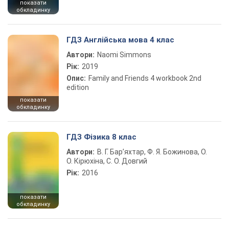
показати
обкладинку
ГДЗ Англійська мова 4 клас
Автори:
Naomi Simmons
Рік:
2019
Опис:
Family and Friends 4 workbook 2nd
edition
показати
обкладинку
ГДЗ Фізика 8 клас
Автори:
В. Г. Бар’яхтар, Ф. Я. Божинова, О.
О. Кірюхіна, С. О. Довгий
Рік:
2016
показати
обкладинку