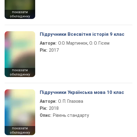
показати
обкладинку
Підручники Всесвітня історія 9 клас
Автори:
О.О. Мартинюк, О. О. Гісем
Рік:
2017
показати
обкладинку
Підручники Українська мова 10 клас
Автори:
О. П. Глазова
Рік:
2018
Опис:
Рівень стандарту
показати
обкладинку