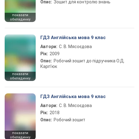
Опис:
Зошит для контролю знань
показати
обкладинку
ГДЗ Англійська мова 9 клас
Автори:
С. В. Мясоєдова
Рік:
2009
Опис:
Робочий зошит до підручника О.Д.
Карп’юк
показати
обкладинку
ГДЗ Англійська мова 9 клас
Автори:
С. В. Мясоєдова
Рік:
2018
Опис:
Робочий зошит
показати
обкладинку