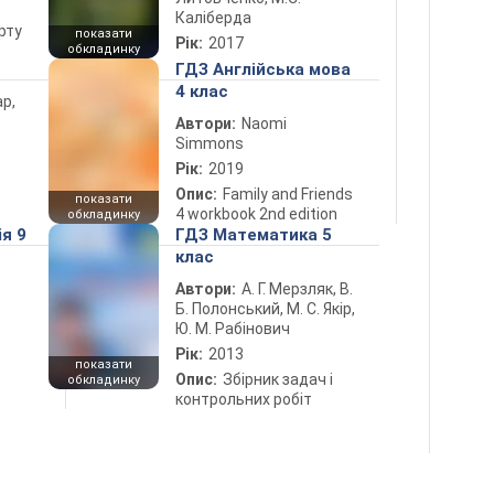
Каліберда
рту
показати
Рік:
2017
обкладинку
ГДЗ Англійська мова
4 клас
ар,
Автори:
Naomi
Simmons
Рік:
2019
Опис:
Family and Friends
показати
4 workbook 2nd edition
обкладинку
ія 9
ГДЗ Математика 5
клас
Автори:
А. Г. Мерзляк, В.
Б. Полонський, М. С. Якір,
Ю. М. Рабінович
Рік:
2013
показати
Опис:
Збірник задач і
обкладинку
контрольних робіт