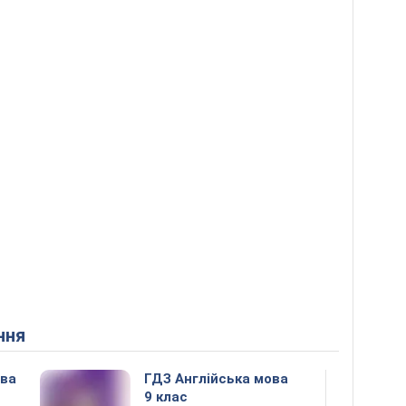
ння
ова
ГДЗ Англійська мова
9 клас