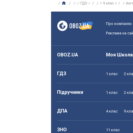
✅ ГДЗ ✅
⚡ 9 клас ⚡
Анг
Про компанію
Реклама на сай
OBOZ.UA
Моя Школа
ГДЗ
1 клас
2 кл
Підручники
1 клас
2 кл
ДПА
4 клас
9 кл
ЗНО
11 клас