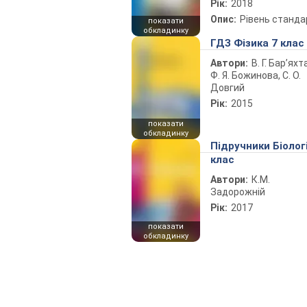
Рік:
2018
Опис:
Рівень станда
показати
обкладинку
ГДЗ Фізика 7 клас
Автори:
В. Г. Бар’яхт
Ф. Я. Божинова, С. О.
Довгий
Рік:
2015
показати
обкладинку
Підручники Біолог
клас
Автори:
К.М.
Задорожній
Рік:
2017
показати
обкладинку