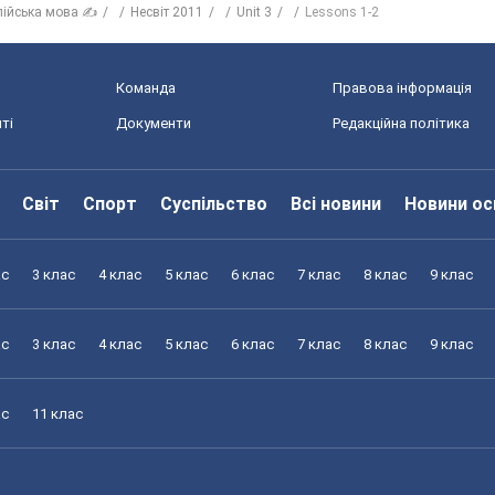
лійська мова ✍
Несвіт 2011
Unit 3
Lessons 1-2
Команда
Правова інформація
ті
Документи
Редакційна політика
Світ
Спорт
Суспільство
Всі новини
Новини ос
ас
3 клас
4 клас
5 клас
6 клас
7 клас
8 клас
9 клас
ас
3 клас
4 клас
5 клас
6 клас
7 клас
8 клас
9 клас
ас
11 клас