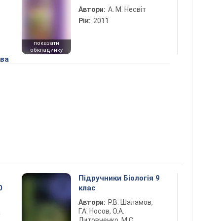
Автори:
А. М. Несвіт
Рік:
2011
показати
обкладинку
ова
Підручники Біологія 9
0
клас
Автори:
Р.В. Шаламов,
Г.А. Носов, О.А.
а
Литовченко, М.С.