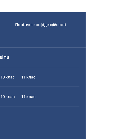
Політика конфіденційності
віти
10 клас
11 клас
10 клас
11 клас