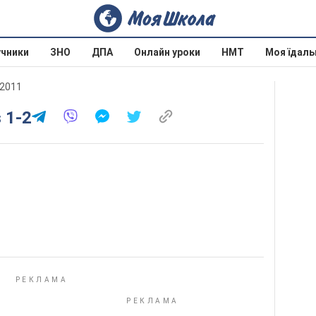
учники
ЗНО
ДПА
Онлайн уроки
НМТ
Моя їдаль
 2011
s 1-2