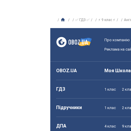
✅ ГДЗ ✅
⚡ 9 клас ⚡
Анг
Про компанію
Реклама на сай
OBOZ.UA
Моя Школа
ГДЗ
1 клас
2 кл
Підручники
1 клас
2 кл
ДПА
4 клас
9 кл