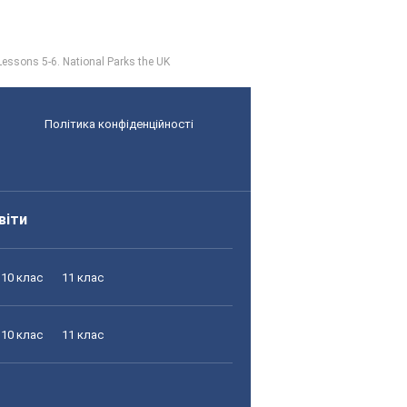
Lessons 5-6. National Parks the UK
Політика конфіденційності
віти
10 клас
11 клас
10 клас
11 клас