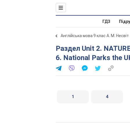
ГДЗ
Підр
Англійська мова 9 клас А. М. Несвіт
Раздел Unit 2. NATURE MAGIC: WEB OF LIFE. Lessons 5-
6. National Parks the U
1
4