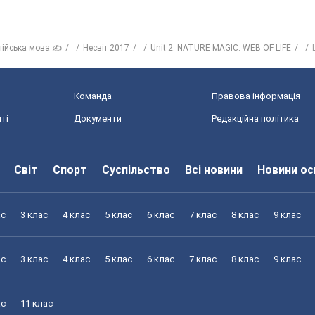
лійська мова ✍
Несвіт 2017
Unit 2. NATURE MAGIC: WEB OF LIFE
Команда
Правова інформація
ті
Документи
Редакційна політика
Світ
Спорт
Суспільство
Всі новини
Новини ос
ас
3 клас
4 клас
5 клас
6 клас
7 клас
8 клас
9 клас
ас
3 клас
4 клас
5 клас
6 клас
7 клас
8 клас
9 клас
ас
11 клас