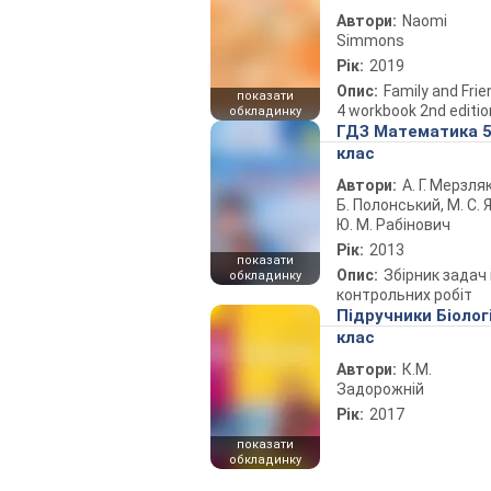
Автори:
Naomi
Simmons
Рік:
2019
Опис:
Family and Fri
показати
4 workbook 2nd editio
обкладинку
ГДЗ Математика 
клас
Автори:
А. Г. Мерзляк
Б. Полонський, М. С. Я
Ю. М. Рабінович
Рік:
2013
показати
Опис:
Збірник задач 
обкладинку
контрольних робіт
Підручники Біолог
клас
Автори:
К.М.
Задорожній
Рік:
2017
показати
обкладинку