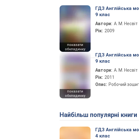
ГДЗ Англійська м
9 клас
Автори:
А. М. Несвіт
Рік:
2009
показати
обкладинку
ГДЗ Англійська м
9 клас
Автори:
А. М. Несвіт
Рік:
2011
Опис:
Робочий зоши
показати
обкладинку
Найбільш популярні книги
ГДЗ Англійська м
4 клас