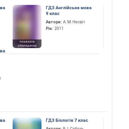
ова
ГДЗ Англійська мова
9 клас
Автори:
А. М. Несвіт
Рік:
2011
показати
обкладинку
ова
т
ова
ГДЗ Біологія 7 клас
Автори:
В. І. Соболь