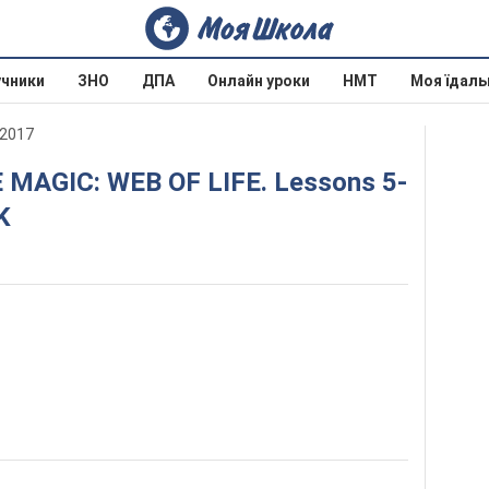
учники
ЗНО
ДПА
Онлайн уроки
НМТ
Моя їдаль
 2017
K