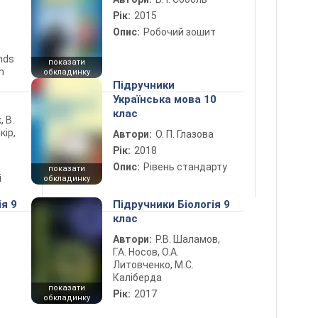
Рік:
2015
Опис:
Робочий зошит
ends
показати
n
обкладинку
5
Підручники
Українська мова 10
клас
, В.
кір,
Автори:
О. П. Глазова
Рік:
2018
Опис:
Рівень стандарту
показати
і
обкладинку
ія 9
Підручники Біологія 9
клас
Автори:
Р.В. Шаламов,
Г.А. Носов, О.А.
Литовченко, М.С.
Каліберда
показати
Рік:
2017
обкладинку