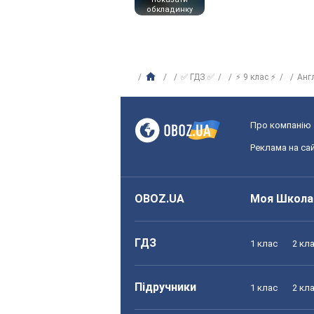
обкладинку
✅ ГДЗ ✅
⚡ 9 клас ⚡
Анг
Про компанію
Реклама на сай
OBOZ.UA
Моя Школа
ГДЗ
1 клас
2 кл
Підручники
1 клас
2 кл