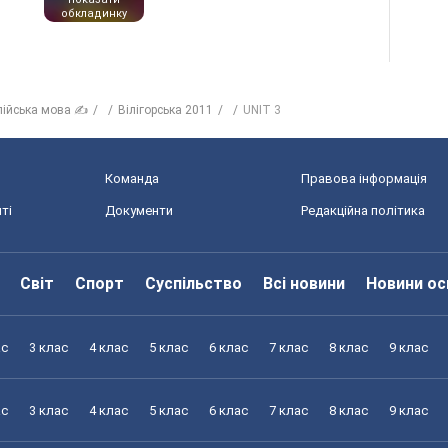
обкладинку
лійська мова ✍
Вілігорська 2011
UNIT 3
Команда
Правова інформація
ті
Документи
Редакційна політика
Світ
Спорт
Суспільство
Всі новини
Новини ос
ас
3 клас
4 клас
5 клас
6 клас
7 клас
8 клас
9 клас
ас
3 клас
4 клас
5 клас
6 клас
7 клас
8 клас
9 клас