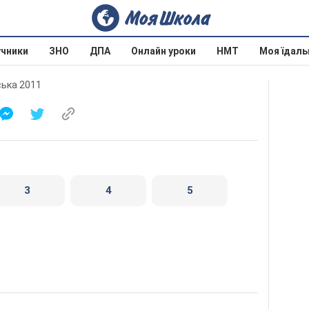
учники
ЗНО
ДПА
Онлайн уроки
НМТ
Моя їдаль
рська 2011
3
4
5