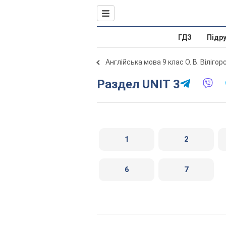
ГДЗ
Підр
Англійська мова 9 клас О. В. Віліго
Раздел UNIT 3
1
2
6
7