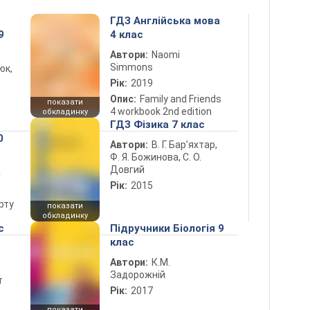
ГДЗ Англійська мова
9
4 клас
Автори:
Naomi
Simmons
юк,
Рік:
2019
Опис:
Family and Friends
показати
4 workbook 2nd edition
обкладинку
ГДЗ Фізика 7 клас
0
Автори:
В. Г. Бар’яхтар,
Ф. Я. Божинова, С. О.
Довгий
а
Рік:
2015
рту
показати
обкладинку
с
Підручники Біологія 9
клас
Автори:
К.М.
Задорожній
т
Рік:
2017
показати