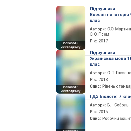
Підручники
Всесвітня історія 
клас
Автори:
О.О. Мартин
О. О. Гісем
Рік:
2017
показати
обкладинку
Підручники
Українська мова 1
клас
Автори:
О. П. Глазов
Рік:
2018
Опис:
Рівень станда
показати
обкладинку
ГДЗ Біологія 7 кла
Автори:
В. І. Соболь
Рік:
2015
Опис:
Робочий зоши
показати