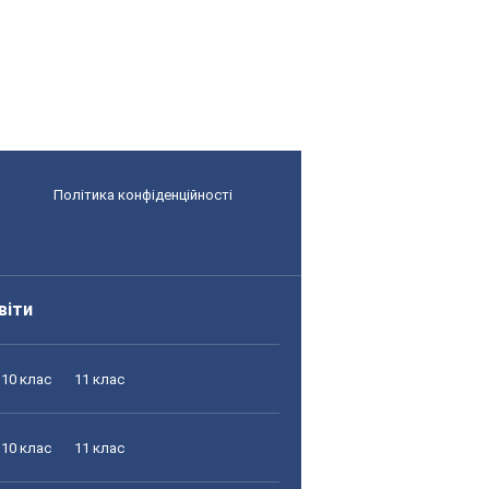
Політика конфіденційності
віти
10 клас
11 клас
10 клас
11 клас