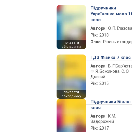
Підручники
Українська мова 1
клас
Автори:
О. П. Глазов
Рік:
2018
Опис:
Рівень станда
показати
обкладинку
ГДЗ Фізика 7 клас
Автори:
В. Г. Бар’яхт
Ф. Я. Божинова, С. О.
Довгий
Рік:
2015
показати
обкладинку
Підручники Біолог
клас
Автори:
К.М.
Задорожній
Рік:
2017