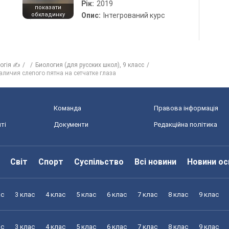
Рік:
2019
показати
обкладинку
Опис:
Інтегрований курс
логія ✍
Биология (для русских школ), 9 класс
личия слепого пятна на сетчатке глаза
Команда
Правова інформація
ті
Документи
Редакційна політика
Світ
Спорт
Суспільство
Всі новини
Новини ос
ас
3 клас
4 клас
5 клас
6 клас
7 клас
8 клас
9 клас
ас
3 клас
4 клас
5 клас
6 клас
7 клас
8 клас
9 клас