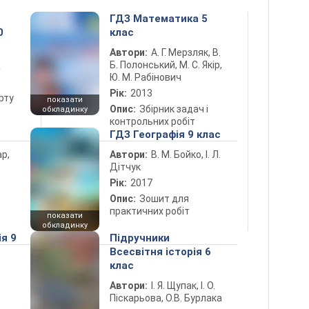
ГДЗ Математика 5
0
клас
Автори:
А. Г. Мерзляк, В.
Б. Полонський, М. С. Якір,
а
Ю. М. Рабінович
Рік:
2013
рту
показати
Опис:
Збірник задач і
обкладинку
контрольних робіт
ГДЗ Географія 9 клас
ар,
Автори:
В. М. Бойко, І. Л.
Дітчук
Рік:
2017
Опис:
Зошит для
практичних робіт
показати
обкладинку
ія 9
Підручники
Всесвітня історія 6
клас
Автори:
І. Я. Щупак, І. О.
Піскарьова, О.В. Бурлака