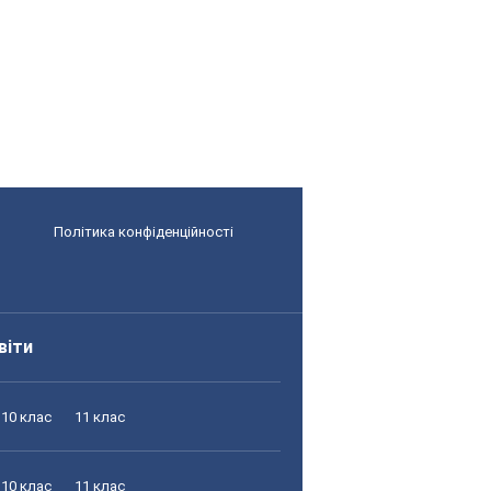
Політика конфіденційності
віти
10 клас
11 клас
10 клас
11 клас