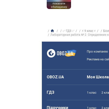
показати
обкладинку
✅ ГДЗ ✅
⚡ 9 клас ⚡
Біо
Лабораторная работа № 2. Определение на
Про компанію
Реклама на сай
OBOZ.UA
Моя Школа
ГДЗ
1 клас
2 кл
Підручники
1 клас
2 кл