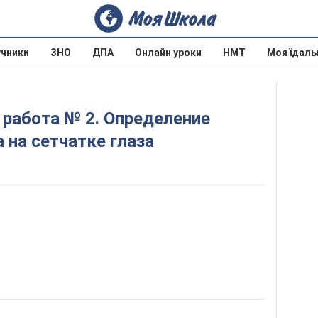
учники
ЗНО
ДПА
Онлайн уроки
НМТ
Моя їдаль
 на сетчатке глаза