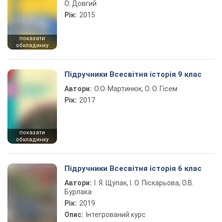
О. Довгий
Рік:
2015
показати
обкладинку
Підручники Всесвітня історія 9 клас
Автори:
О.О. Мартинюк, О. О. Гісем
Рік:
2017
показати
обкладинку
Підручники Всесвітня історія 6 клас
Автори:
І. Я. Щупак, І. О. Піскарьова, О.В.
Бурлака
Рік:
2019
Опис:
Інтегрований курс