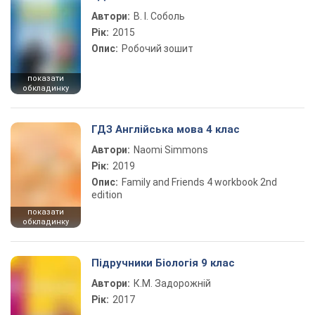
Автори:
В. І. Соболь
Рік:
2015
Опис:
Робочий зошит
показати
обкладинку
ГДЗ Англійська мова 4 клас
Автори:
Naomi Simmons
Рік:
2019
Опис:
Family and Friends 4 workbook 2nd
edition
показати
обкладинку
Підручники Біологія 9 клас
Автори:
К.М. Задорожній
Рік:
2017