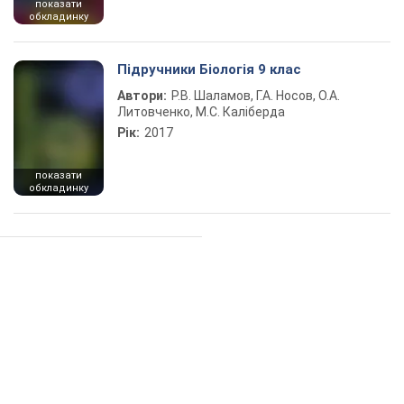
показати
обкладинку
Підручники Біологія 9 клас
Автори:
Р.В. Шаламов, Г.А. Носов, О.А.
Литовченко, М.С. Каліберда
Рік:
2017
показати
обкладинку