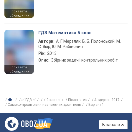
показати
обкладинку
ГДЗ Математика 5 клас
Автори:
А. Г. Мерзляк, В. Б. Полонський, М.
С. Якір, Ю. М. Рабінович
Рік:
2013
Опис:
Збірник задач і контрольних робіт
показати
обкладинку
✅ ГДЗ ✅
⚡ 9 клас ⚡
Біологія ✍
Андерсон 2017
Самоконтроль рівня навчальних досягнень
Варіант 1
В начало