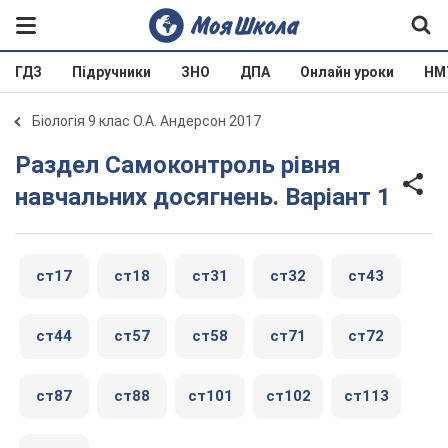
ГДЗ
Підручники
ЗНО
ДПА
Онлайн уроки
НМ
Біологія 9 клас О.А. Андерсон 2017
Раздел Самоконтроль рівня
навчальних досягнень. Варіант 1
ст17
ст18
ст31
ст32
ст43
ст44
ст57
ст58
ст71
ст72
ст87
ст88
ст101
ст102
ст113