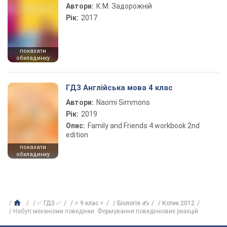
Автори:
К.М. Задорожній
Рік:
2017
показати
обкладинку
ГДЗ Англійська мова 4 клас
Автори:
Naomi Simmons
Рік:
2019
Опис:
Family and Friends 4 workbook 2nd
edition
показати
обкладинку
✅ ГДЗ ✅
⚡ 9 клас ⚡
Біологія ✍
Котик 2012
Набуті механізми поведінки. Формування поведінкових реакцій