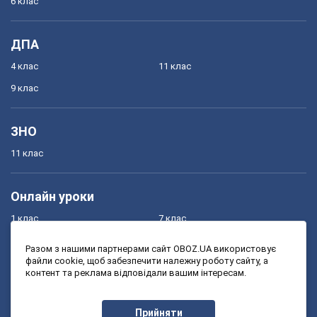
6 клас
ДПА
4 клас
11 клас
9 клас
ЗНО
11 клас
Онлайн уроки
1 клас
7 клас
2 клас
8 клас
Разом з нашими партнерами сайт OBOZ.UA використовує
файли cookie, щоб забезпечити належну роботу сайту, а
3 клас
9 клас
контент та реклама відповідали вашим інтересам.
4 клас
10 клас
5 клас
11 клас
Прийняти