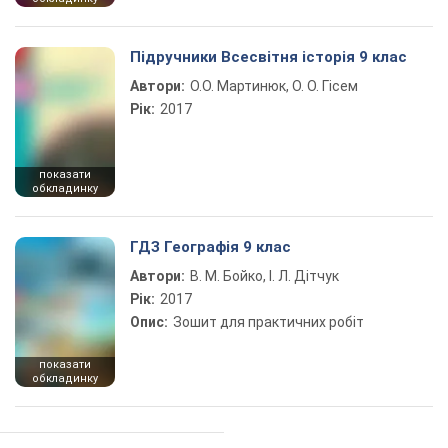
Підручники Всесвітня історія 9 клас
Автори:
О.О. Мартинюк, О. О. Гісем
Рік:
2017
показати
обкладинку
ГДЗ Географія 9 клас
Автори:
В. М. Бойко, І. Л. Дітчук
Рік:
2017
Опис:
Зошит для практичних робіт
показати
обкладинку