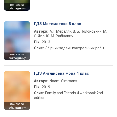
показати
обкладинку
ГДЗ Математика 5 клас
Автори:
А. Г. Мерзляк, В. Б. Полонський, М.
С. Якір, Ю. М. Рабінович
Рік:
2013
Опис:
Збірник задач і контрольних робіт
показати
обкладинку
ГДЗ Англійська мова 4 клас
Автори:
Naomi Simmons
Рік:
2019
Опис:
Family and Friends 4 workbook 2nd
edition
показати
обкладинку