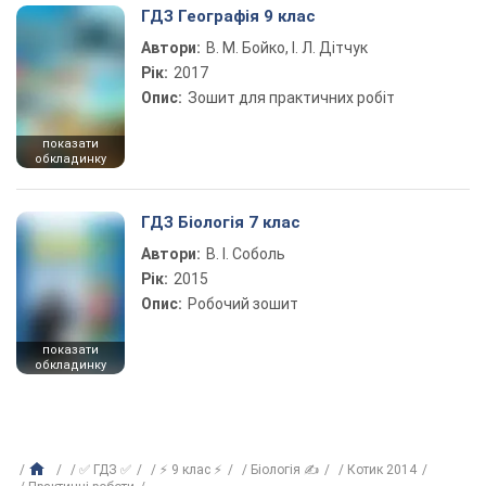
ГДЗ Географія 9 клас
Автори:
В. М. Бойко, І. Л. Дітчук
Рік:
2017
Опис:
Зошит для практичних робіт
показати
обкладинку
ГДЗ Біологія 7 клас
Автори:
В. І. Соболь
Рік:
2015
Опис:
Робочий зошит
показати
обкладинку
✅ ГДЗ ✅
⚡ 9 клас ⚡
Біологія ✍
Котик 2014