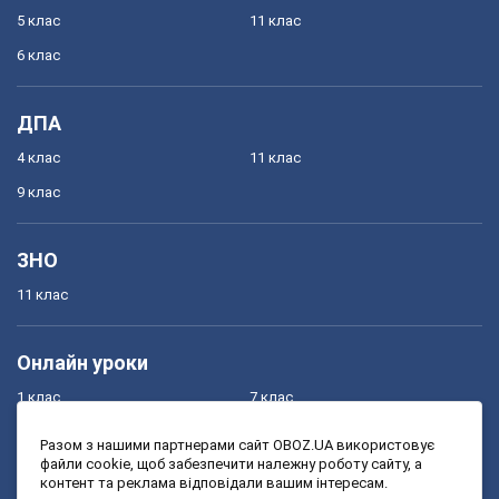
5 клас
11 клас
6 клас
ДПА
4 клас
11 клас
9 клас
ЗНО
11 клас
Онлайн уроки
1 клас
7 клас
2 клас
8 клас
Разом з нашими партнерами сайт OBOZ.UA використовує
файли cookie, щоб забезпечити належну роботу сайту, а
3 клас
9 клас
контент та реклама відповідали вашим інтересам.