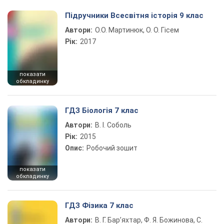
Підручники Всесвітня історія 9 клас
Автори:
О.О. Мартинюк, О. О. Гісем
Рік:
2017
показати
обкладинку
ГДЗ Біологія 7 клас
Автори:
В. І. Соболь
Рік:
2015
Опис:
Робочий зошит
показати
обкладинку
ГДЗ Фізика 7 клас
Автори:
В. Г. Бар’яхтар, Ф. Я. Божинова, С.