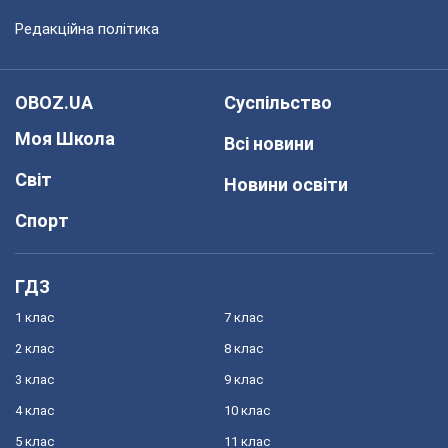
Редакційна політика
OBOZ.UA
Суспільство
Моя Школа
Всі новини
Світ
Новини освіти
Спорт
ГДЗ
1 клас
7 клас
2 клас
8 клас
3 клас
9 клас
4 клас
10 клас
5 клас
11 клас