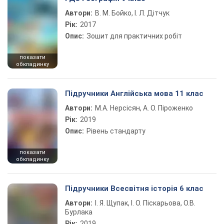
Автори:
В. М. Бойко, І. Л. Дітчук
Рік:
2017
Опис:
Зошит для практичних робіт
показати
обкладинку
Підручники Англійська мова 11 клас
Автори:
М.А. Нерсісян, А. О. Піроженко
Рік:
2019
Опис:
Рівень стандарту
показати
обкладинку
Підручники Всесвітня історія 6 клас
Автори:
І. Я. Щупак, І. О. Піскарьова, О.В.
Бурлака
Рік:
2019