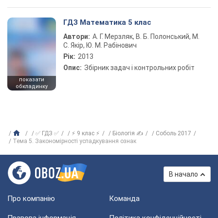
ГДЗ Математика 5 клас
Автори:
А. Г. Мерзляк, В. Б. Полонський, М.
С. Якір, Ю. М. Рабінович
Рік:
2013
Опис:
Збірник задач і контрольних робіт
показати
обкладинку
✅ ГДЗ ✅
⚡ 9 клас ⚡
Біологія ✍
Соболь 2017
Тема 5. Закономірності успадкування ознак
В начало
Про компанію
Команда