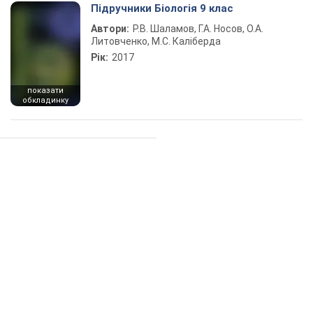
Підручники Біологія 9 клас
Автори:
Р.В. Шаламов, Г.А. Носов, О.А.
Литовченко, М.С. Каліберда
Рік:
2017
показати
обкладинку