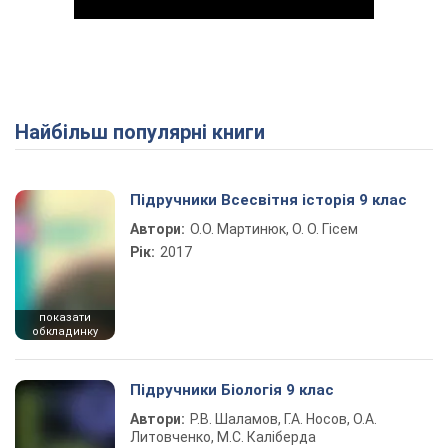
Найбільш популярні книги
Play Video
Підручники Всесвітня історія 9 клас
Автори:
О.О. Мартинюк, О. О. Гісем
Рік:
2017
показати
обкладинку
Підручники Біологія 9 клас
Автори:
Р.В. Шаламов, Г.А. Носов, О.А.
Литовченко, М.С. Каліберда