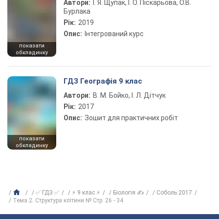
Автори:
І. Я. Щупак, І. О. Піскарьова, О.В.
Бурлака
Рік:
2019
Опис:
Інтегрований курс
показати
обкладинку
ГДЗ Географія 9 клас
Автори:
В. М. Бойко, І. Л. Дітчук
Рік:
2017
Опис:
Зошит для практичних робіт
показати
обкладинку
✅ ГДЗ ✅
⚡ 9 клас ⚡
Біологія ✍
Соболь 2017
Тема 2. Структура клітини № Стр. 26 - 34