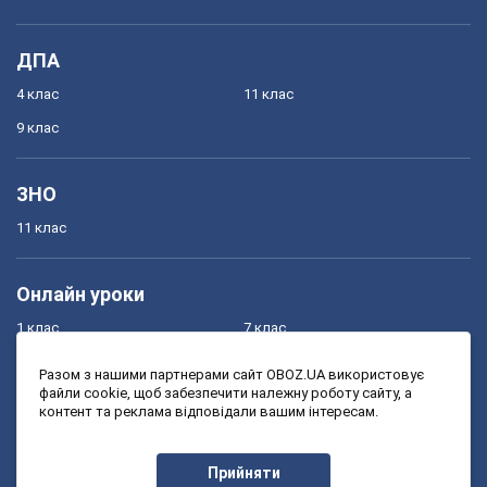
ДПА
4 клас
11 клас
9 клас
ЗНО
11 клас
Онлайн уроки
1 клас
7 клас
2 клас
8 клас
Разом з нашими партнерами сайт OBOZ.UA використовує
файли cookie, щоб забезпечити належну роботу сайту, а
3 клас
9 клас
контент та реклама відповідали вашим інтересам.
4 клас
10 клас
5 клас
11 клас
Прийняти