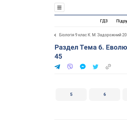
ГДЗ
Підр
Біологія 9 клас К. М. Задорожний 2
Раздел Тема 6. Еволюція органічного світу. Сторінка
45
5
6