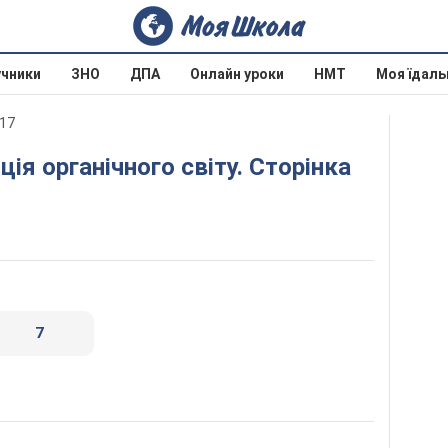
учники
ЗНО
ДПА
Онлайн уроки
НМТ
Моя їдаль
017
7