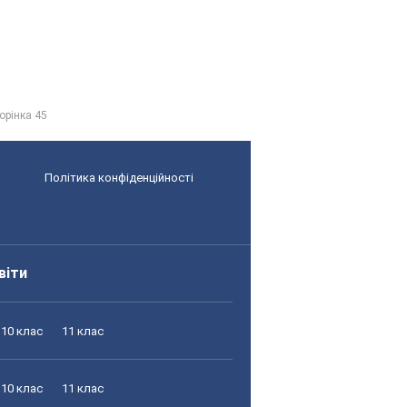
орінка 45
Політика конфіденційності
віти
10 клас
11 клас
10 клас
11 клас