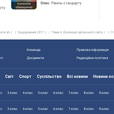
Опис:
Рівень стандарту
показати
рту
обкладинку
логія ✍
Задорожний 2017
Тема 6. Еволюція органічного світу
Ст
Команда
Правова інформація
ті
Документи
Редакційна політика
Світ
Спорт
Суспільство
Всі новини
Новини ос
ас
3 клас
4 клас
5 клас
6 клас
7 клас
8 клас
9 клас
ас
3 клас
4 клас
5 клас
6 клас
7 клас
8 клас
9 клас