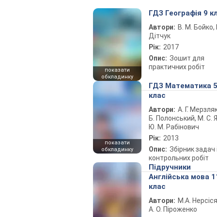
ГДЗ Географія 9 к
Автори:
В. М. Бойко, І
Дітчук
Рік:
2017
Опис:
Зошит для
практичних робіт
показати
обкладинку
ГДЗ Математика 
клас
Автори:
А. Г. Мерзляк
Б. Полонський, М. С. Я
Ю. М. Рабінович
Рік:
2013
показати
Опис:
Збірник задач 
обкладинку
контрольних робіт
Підручники
Англійська мова 1
клас
Автори:
М.А. Нерсіся
А. О. Піроженко