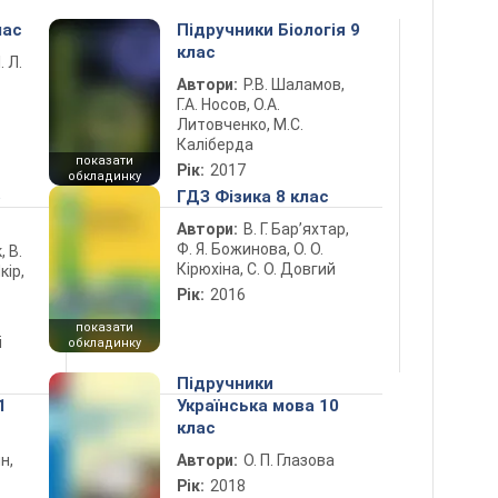
лас
Підручники Біологія 9
клас
. Л.
Автори:
Р.В. Шаламов,
Г.А. Носов, О.А.
Литовченко, М.С.
Каліберда
показати
Рік:
2017
обкладинку
5
ГДЗ Фізика 8 клас
Автори:
В. Г. Бар’яхтар,
Ф. Я. Божинова, О. О.
, В.
Кірюхіна, С. О. Довгий
кір,
Рік:
2016
показати
і
обкладинку
Підручники
1
Українська мова 10
клас
н,
Автори:
О. П. Глазова
Рік:
2018