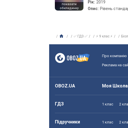
Рік:
2019
показати
обкладинку
Опис:
Рівень станда
✅ ГДЗ ✅
⚡ 9 клас ⚡
Біо
Про компанію
Реклама на сай
OBOZ.UA
Моя Школа
ГДЗ
1 клас
2 кл
Підручники
1 клас
2 кл