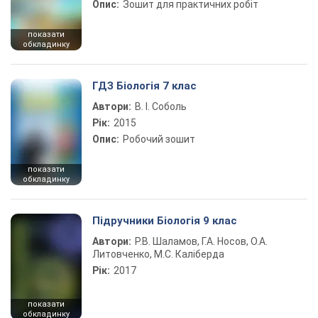
Опис:
Зошит для практичних робіт
показати
обкладинку
ГДЗ Біологія 7 клас
Автори:
В. І. Соболь
Рік:
2015
Опис:
Робочий зошит
показати
обкладинку
Підручники Біологія 9 клас
Автори:
Р.В. Шаламов, Г.А. Носов, О.А.
Литовченко, М.С. Каліберда
Рік:
2017
показати
обкладинку