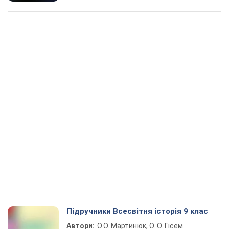
Підручники Всесвітня історія 9 клас
Автори:
О.О. Мартинюк, О. О. Гісем