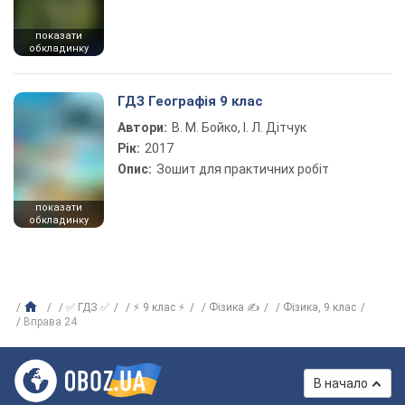
показати
обкладинку
ГДЗ Географія 9 клас
Автори:
В. М. Бойко, І. Л. Дітчук
Рік:
2017
Опис:
Зошит для практичних робіт
показати
обкладинку
✅ ГДЗ ✅
⚡ 9 клас ⚡
Фізика ✍
Фiзика, 9 клас
Вправа 24
В начало