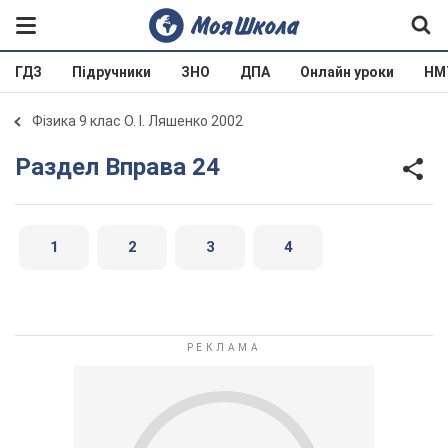
ГДЗ
Підручники
ЗНО
ДПА
Онлайн уроки
НМ
Фізика 9 клас О. І. Ляшенко 2002
Раздел Вправа 24
1
2
3
4