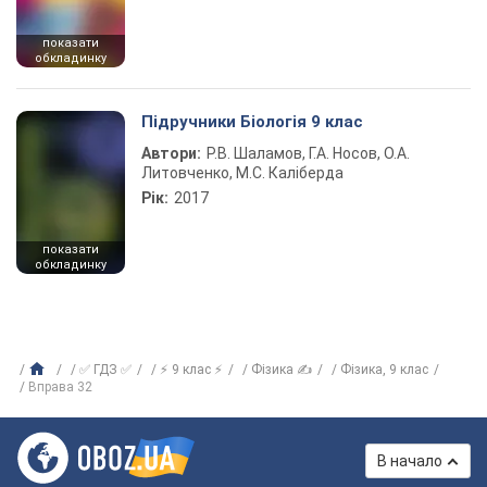
показати
обкладинку
Підручники Біологія 9 клас
Автори:
Р.В. Шаламов, Г.А. Носов, О.А.
Литовченко, М.С. Каліберда
Рік:
2017
показати
обкладинку
✅ ГДЗ ✅
⚡ 9 клас ⚡
Фізика ✍
Фiзика, 9 клас
Вправа 32
В начало