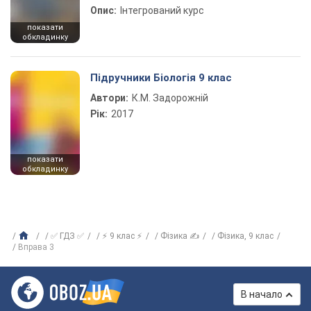
Опис:
Інтегрований курс
показати
обкладинку
Підручники Біологія 9 клас
Автори:
К.М. Задорожній
Рік:
2017
показати
обкладинку
✅ ГДЗ ✅
⚡ 9 клас ⚡
Фізика ✍
Фiзика, 9 клас
Вправа 3
В начало