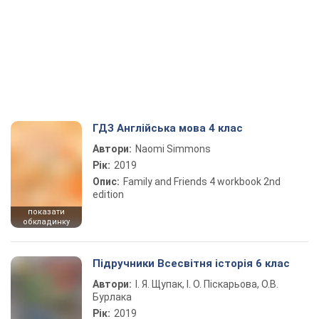
ГДЗ Англійська мова 4 клас
Автори:
Naomi Simmons
Рік:
2019
Опис:
Family and Friends 4 workbook 2nd
edition
показати
обкладинку
Підручники Всесвітня історія 6 клас
Автори:
І. Я. Щупак, І. О. Піскарьова, О.В.
Бурлака
Рік:
2019