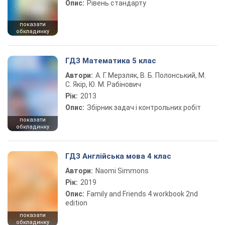
Опис:
Рівень стандарту
показати
обкладинку
ГДЗ Математика 5 клас
Автори:
А. Г. Мерзляк, В. Б. Полонський, М.
С. Якір, Ю. М. Рабінович
Рік:
2013
Опис:
Збірник задач і контрольних робіт
показати
обкладинку
ГДЗ Англійська мова 4 клас
Автори:
Naomi Simmons
Рік:
2019
Опис:
Family and Friends 4 workbook 2nd
edition
показати
обкладинку