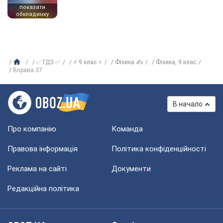
показати
обкладинку
✅ ГДЗ ✅
⚡ 9 клас ⚡
Фізика ✍
Фiзика, 9 клас
Вправа 37
В начало
Про компанію
Команда
Правова інформація
Політика конфіденційності
Реклама на сайті
Документи
Редакційна політика