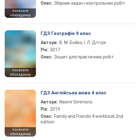
Опис:
Збірник задач і контрольних робіт
показати
обкладинку
ГДЗ Географія 9 клас
Автори:
В. М. Бойко, І. Л. Дітчук
Рік:
2017
Опис:
Зошит для практичних робіт
показати
обкладинку
ГДЗ Англійська мова 4 клас
Автори:
Naomi Simmons
Рік:
2019
Опис:
Family and Friends 4 workbook 2nd
edition
показати
обкладинку