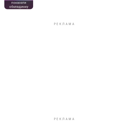
показати
обкладинку