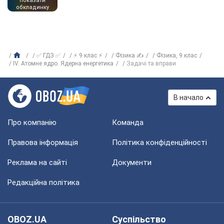
показати
обкладинку
✅ ГДЗ ✅
⚡ 9 клас ⚡
Фізика ✍
Фізика, 9 клас
ІV. Атомне ядро. Ядерна енергетика
Задачі та вправи
В начало
Про компанію
Команда
Правова інформація
Політика конфіденційності
Реклама на сайті
Документи
Редакційна політика
OBOZ.UA
Суспільство