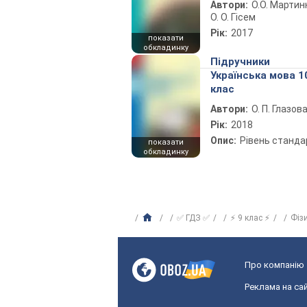
Автори:
О.О. Мартин
О. О. Гісем
Рік:
2017
показати
обкладинку
Підручники
Українська мова 1
клас
Автори:
О. П. Глазов
Рік:
2018
Опис:
Рівень станда
показати
обкладинку
✅ ГДЗ ✅
⚡ 9 клас ⚡
Фіз
Про компанію
Реклама на сай