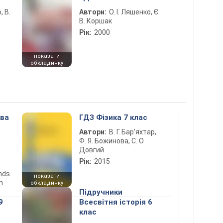
, В.
Автори:
О. І. Ляшенко, Є.
В. Коршак
Рік:
2000
показати
обкладинку
ова
ГДЗ Фізика 7 клас
Автори:
В. Г. Бар’яхтар,
Ф. Я. Божинова, С. О.
Довгий
Рік:
2015
ends
показати
n
обкладинку
Підручники
9
Всесвітня історія 6
клас