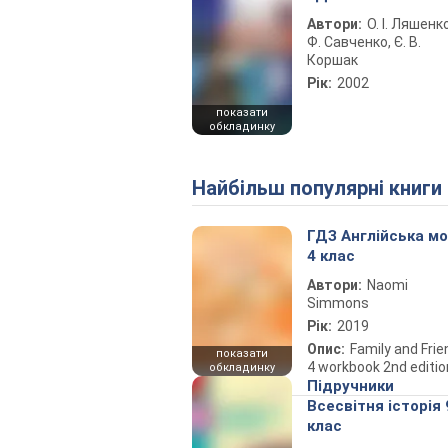
Автори:
О. І. Ляшенко
Ф. Савченко, Є. В.
Коршак
Рік:
2002
показати
обкладинку
Найбільш популярні книги
ГДЗ Англійська м
4 клас
Автори:
Naomi
Simmons
Рік:
2019
Опис:
Family and Fri
показати
4 workbook 2nd editio
обкладинку
Підручники
Всесвітня історія 
клас