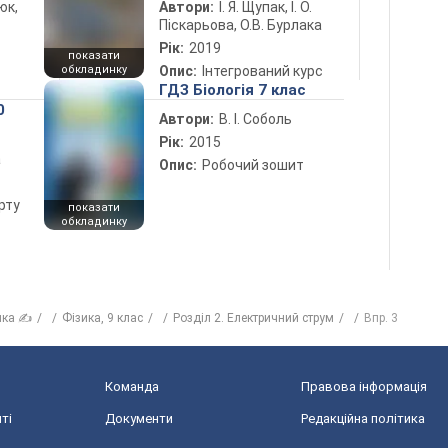
юк,
Автори:
І. Я. Щупак, І. О.
Піскарьова, О.В. Бурлака
Рік:
2019
показати
обкладинку
Опис:
Інтегрований курс
ГДЗ Біологія 7 клас
0
Автори:
В. І. Соболь
Рік:
2015
а
Опис:
Робочий зошит
рту
показати
обкладинку
ика ✍
Фізика, 9 клас
Розділ 2. Електричний струм
Впр. 3
Команда
Правова інформація
ті
Документи
Редакційна політика