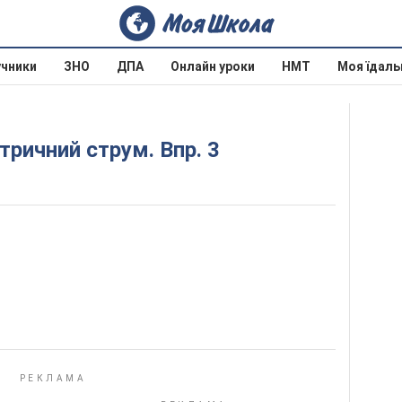
учники
ЗНО
ДПА
Онлайн уроки
НМТ
Моя їдаль
ктричний струм. Впр. 3