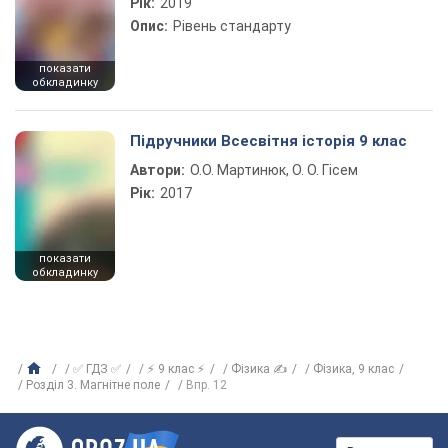
Рік:
2019
Опис:
Рівень стандарту
показати
обкладинку
Підручники Всесвітня історія 9 клас
Автори:
О.О. Мартинюк, О. О. Гісем
Рік:
2017
показати
обкладинку
✅ ГДЗ ✅
⚡ 9 клас ⚡
Фізика ✍
Фізика, 9 клас
Розділ 3. Магнітне поле
Впр. 12