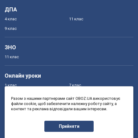
ДПА
4 клас
11 клас
9 клас
ЗНО
11 клас
Онлайн уроки
1 клас
7 клас
2 клас
8 клас
Разом з нашими партнерами сайт OBOZ.UA використовує
файли cookie, щоб забезпечити належну роботу сайту, а
3 клас
9 клас
контент та реклама відповідали вашим інтересам.
4 клас
10 клас
5 клас
11 клас
Прийняти
6 клас