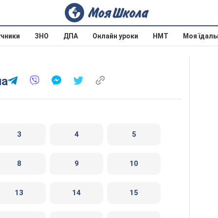
учники
ЗНО
ДПА
Онлайн уроки
НМТ
Моя їдаль
на
3
4
5
8
9
10
13
14
15