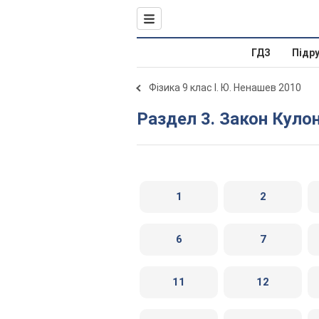
ГДЗ
Підр
Фізика 9 клас І. Ю. Ненашев 2010
Раздел 3. Закон Куло
1
2
6
7
11
12