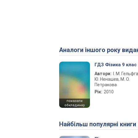
Аналоги іншого року вида
ГДЗ Фізика 9 клас
Автори:
І. М. Гельфгат
Ю. Ненашев, М. О.
Петракова
Рік:
2010
показати
обкладинку
Найбільш популярні книги