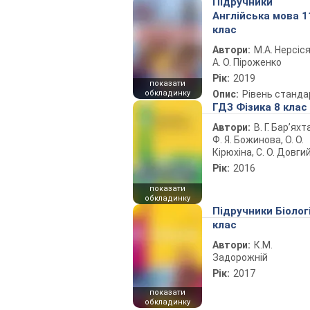
Підручники
Англійська мова 1
клас
Автори:
М.А. Нерсіся
А. О. Піроженко
Рік:
2019
показати
обкладинку
Опис:
Рівень станда
ГДЗ Фізика 8 клас
Автори:
В. Г. Бар’яхт
Ф. Я. Божинова, О. О.
Кірюхіна, С. О. Довги
Рік:
2016
показати
обкладинку
Підручники Біолог
клас
Автори:
К.М.
Задорожній
Рік:
2017
показати
обкладинку