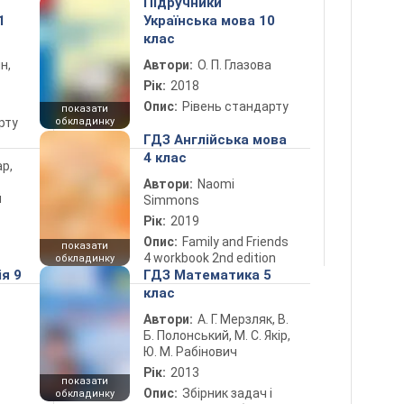
Підручники
1
Українська мова 10
клас
н,
Автори:
О. П. Глазова
Рік:
2018
Опис:
Рівень стандарту
показати
рту
обкладинку
ГДЗ Англійська мова
4 клас
ар,
Автори:
Naomi
й
Simmons
Рік:
2019
Опис:
Family and Friends
показати
4 workbook 2nd edition
обкладинку
ія 9
ГДЗ Математика 5
клас
Автори:
А. Г. Мерзляк, В.
Б. Полонський, М. С. Якір,
Ю. М. Рабінович
Рік:
2013
показати
Опис:
Збірник задач і
обкладинку