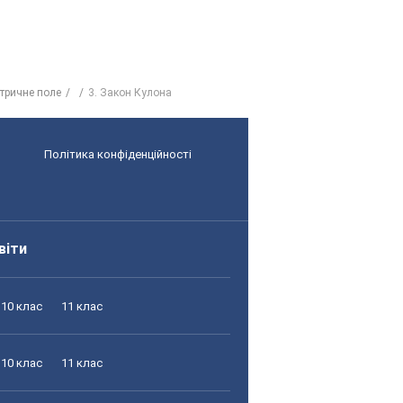
тричне поле
3. Закон Кулона
Політика конфіденційності
віти
10 клас
11 клас
10 клас
11 клас