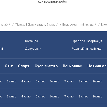
контрольних робіт
ика ✍
Фізика. Збірник задач, 9 клас
Електромагнітні явища
Елек
Команда
Правова інформація
ті
Документи
Редакційна політика
Світ
Спорт
Суспільство
Всі новини
Новини ос
ас
3 клас
4 клас
5 клас
6 клас
7 клас
8 клас
9 клас
ас
3 клас
4 клас
5 клас
6 клас
7 клас
8 клас
9 клас