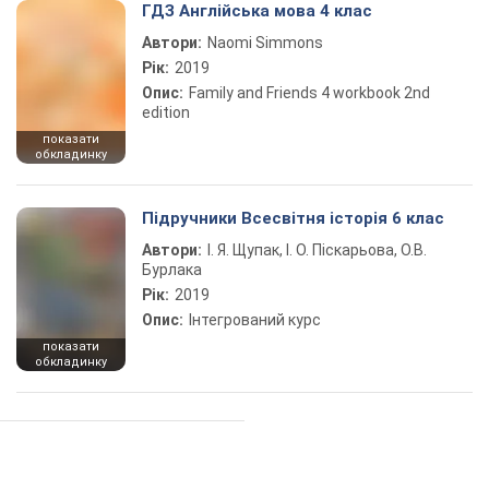
ГДЗ Англійська мова 4 клас
Автори:
Naomi Simmons
Рік:
2019
Опис:
Family and Friends 4 workbook 2nd
edition
показати
обкладинку
Підручники Всесвітня історія 6 клас
Автори:
І. Я. Щупак, І. О. Піскарьова, О.В.
Бурлака
Рік:
2019
Опис:
Інтегрований курс
показати
обкладинку