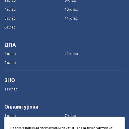
3 клас
9 клас
4 клас
10 клас
5 клас
11 клас
6 клас
ДПА
4 клас
11 клас
9 клас
ЗНО
11 клас
Онлайн уроки
1 клас
7 клас
2 клас
8 клас
Разом з нашими партнерами сайт OBOZ.UA використовує