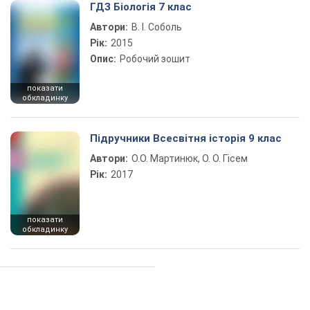
ГДЗ Біологія 7 клас
Автори:
В. І. Соболь
Рік:
2015
Опис:
Робочий зошит
показати
обкладинку
Підручники Всесвітня історія 9 клас
Автори:
О.О. Мартинюк, О. О. Гісем
Рік:
2017
показати
обкладинку