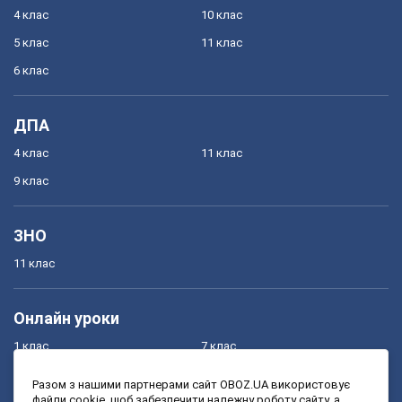
4 клас
10 клас
5 клас
11 клас
6 клас
ДПА
4 клас
11 клас
9 клас
ЗНО
11 клас
Онлайн уроки
1 клас
7 клас
2 клас
8 клас
Разом з нашими партнерами сайт OBOZ.UA використовує
файли cookie, щоб забезпечити належну роботу сайту, а
3 клас
9 клас