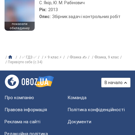
С. Якір, Ю. М. Рабінович
Рік:
2013
Опис:
Збірник задач і контрольних робіт
показати
обкладинку
✅ ГДЗ ✅
⚡ 9 клас ⚡
Фізика ✍
Фізика, 9 клас
Перевірте себе (с.34)
В начало
Про компанію
Команда
Правова інформація
Політика конфіденційності
Реклама на сайті
Документи
Редакційна політика