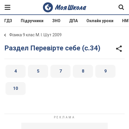
ГДЗ
Підручники
ЗНО
ДПА
Онлайн уроки
НМ
Фізика 9 клас М. І. Шут 2009
Раздел Перевірте себе (с.34)
4
5
7
8
9
10