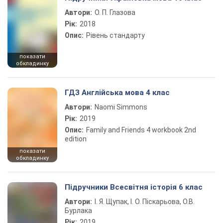
Автори:
О. П. Глазова
Рік:
2018
Опис:
Рівень стандарту
показати
обкладинку
ГДЗ Англійська мова 4 клас
Автори:
Naomi Simmons
Рік:
2019
Опис:
Family and Friends 4 workbook 2nd
edition
показати
обкладинку
Підручники Всесвітня історія 6 клас
Автори:
І. Я. Щупак, І. О. Піскарьова, О.В.
Бурлака
Рік:
2019