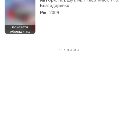
Автори:
М. І. Шут, М. Т. Мартинюк, Л.Ю.
Благодаренко
Рік:
2009
показати
обкладинку