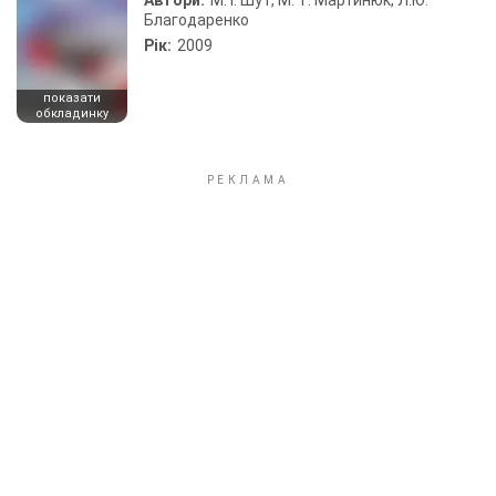
Автори:
М. І. Шут, М. Т. Мартинюк, Л.Ю.
Благодаренко
Рік:
2009
показати
обкладинку