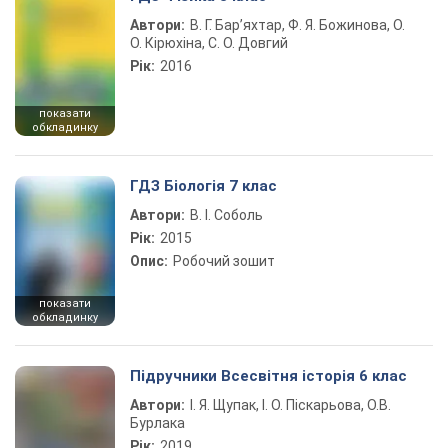
Автори:
В. Г. Бар’яхтар, Ф. Я. Божинова, О.
О. Кірюхіна, С. О. Довгий
Рік:
2016
показати
обкладинку
ГДЗ Біологія 7 клас
Автори:
В. І. Соболь
Рік:
2015
Опис:
Робочий зошит
показати
обкладинку
Підручники Всесвітня історія 6 клас
Автори:
І. Я. Щупак, І. О. Піскарьова, О.В.
Бурлака
Рік:
2019