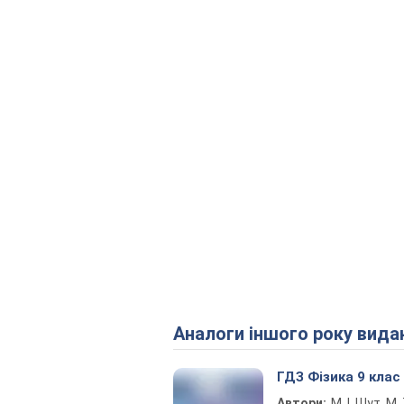
Аналоги іншого року вида
ГДЗ Фізика 9 клас
Автори:
М. І. Шут, М. 