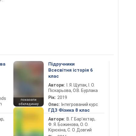
ова
Підручники
Всесвітня історія 6
клас
Автори:
І. Я. Щупак, І. О.
Піскарьова, О.В. Бурлака
Рік:
2019
ends
показати
n
обкладинку
Опис:
Інтегрований курс
ГДЗ Фізика 8 клас
ар,
Автори:
В. Г. Бар’яхтар,
Ф. Я. Божинова, О. О.
Кірюхіна, С. О. Довгий