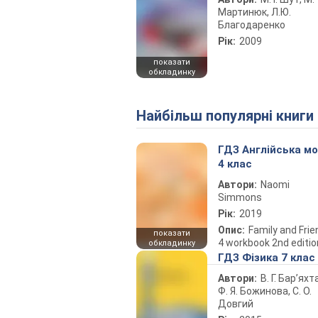
Мартинюк, Л.Ю.
Благодаренко
Рік:
2009
показати
обкладинку
Найбільш популярні книги
ГДЗ Англійська м
4 клас
Автори:
Naomi
Simmons
Рік:
2019
Опис:
Family and Fri
показати
4 workbook 2nd editio
обкладинку
ГДЗ Фізика 7 клас
Автори:
В. Г. Бар’яхт
Ф. Я. Божинова, С. О.
Довгий