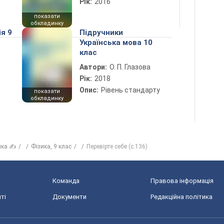
Рік:
2016
показати
обкладинку
ія 9
Підручники
Українська мова 10
клас
Автори:
О. П. Глазова
Рік:
2018
Опис:
Рівень стандарту
показати
обкладинку
ика ✍
Фізика, 9 клас
Перевірте себе (с.136)
Команда
Правова інформація
ті
Документи
Редакційна політика