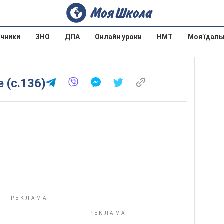
учники
ЗНО
ДПА
Онлайн уроки
НМТ
Моя їдаль
е (с.136)