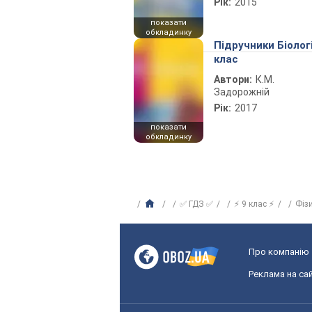
Рік:
2015
показати
обкладинку
Підручники Біолог
клас
Автори:
К.М.
Задорожній
Рік:
2017
показати
обкладинку
✅ ГДЗ ✅
⚡ 9 клас ⚡
Фіз
Про компанію
Реклама на сай