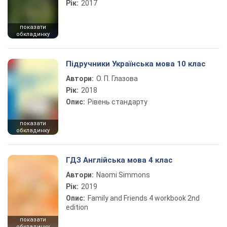
Рік:
2017
показати
обкладинку
Підручники Українська мова 10 клас
Автори:
О. П. Глазова
Рік:
2018
Опис:
Рівень стандарту
показати
обкладинку
ГДЗ Англійська мова 4 клас
Автори:
Naomi Simmons
Рік:
2019
Опис:
Family and Friends 4 workbook 2nd
edition
показати
обкладинку