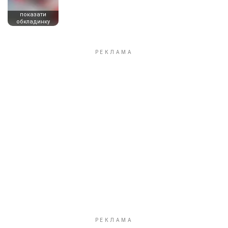
показати
обкладинку