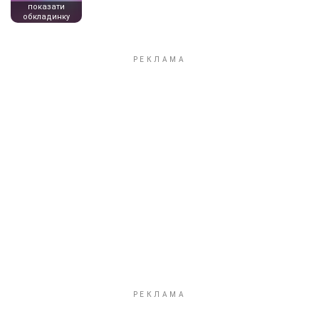
показати
обкладинку