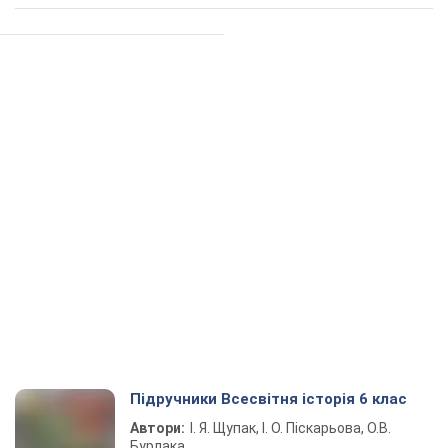
Підручники Всесвітня історія 6 клас
Автори:
І. Я. Щупак, І. О. Піскарьова, О.В.
Бурлака