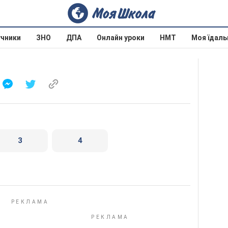
учники
ЗНО
ДПА
Онлайн уроки
НМТ
Моя їдаль
3
4