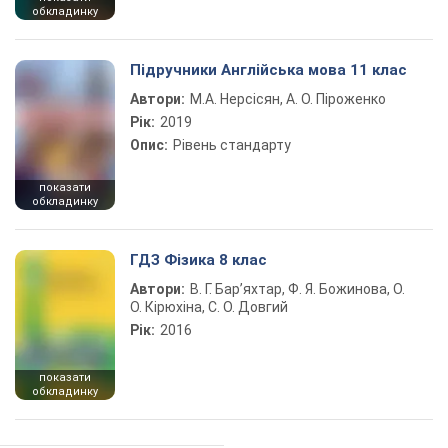
обкладинку
Підручники Англійська мова 11 клас
Автори:
М.А. Нерсісян, А. О. Піроженко
Рік:
2019
Опис:
Рівень стандарту
показати
обкладинку
ГДЗ Фізика 8 клас
Автори:
В. Г. Бар’яхтар, Ф. Я. Божинова, О.
О. Кірюхіна, С. О. Довгий
Рік:
2016
показати
обкладинку