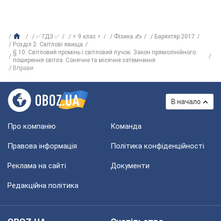
✅ ГДЗ ✅
⚡ 9 клас ⚡
Фізика ✍
Баряхтяр 2017
Розділ 2. Світлові явища
§ 10. Світловий промінь і світловий пучок. Закон прямолінійного
поширення світла. Сонячне та місячне затемнення
Вправи
В начало
Про компанію
Команда
Правова інформація
Політика конфіденційності
Реклама на сайті
Документи
Редакційна політика