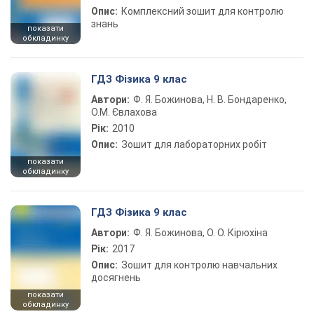
Опис:
Комплексний зошит для контролю
знань
показати
обкладинку
ГДЗ Фізика 9 клас
Автори:
Ф. Я. Божинова, Н. В. Бондаренко,
О.М. Євлахова
Рік:
2010
Опис:
Зошит для лабораторних робіт
показати
обкладинку
ГДЗ Фізика 9 клас
Автори:
Ф. Я. Божинова, О. О. Кірюхіна
Рік:
2017
Опис:
Зошит для контролю навчальних
досягнень
показати
обкладинку