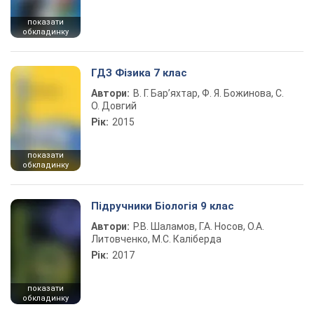
показати
обкладинку
ГДЗ Фізика 7 клас
Автори:
В. Г. Бар’яхтар, Ф. Я. Божинова, С.
О. Довгий
Рік:
2015
показати
обкладинку
Підручники Біологія 9 клас
Автори:
Р.В. Шаламов, Г.А. Носов, О.А.
Литовченко, М.С. Каліберда
Рік:
2017
показати
обкладинку