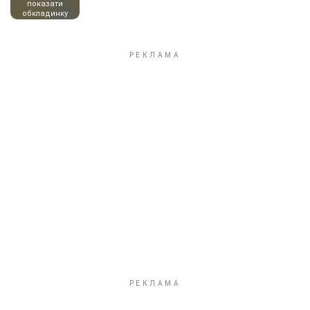
показати
обкладинку