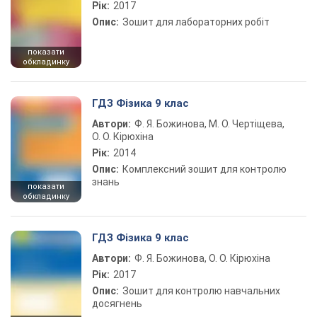
Рік:
2017
Опис:
Зошит для лабораторних робіт
показати
обкладинку
ГДЗ Фізика 9 клас
Автори:
Ф. Я. Божинова, М. О. Чертіщева,
О. О. Кірюхіна
Рік:
2014
Опис:
Комплексний зошит для контролю
знань
показати
обкладинку
ГДЗ Фізика 9 клас
Автори:
Ф. Я. Божинова, О. О. Кірюхіна
Рік:
2017
Опис:
Зошит для контролю навчальних
досягнень