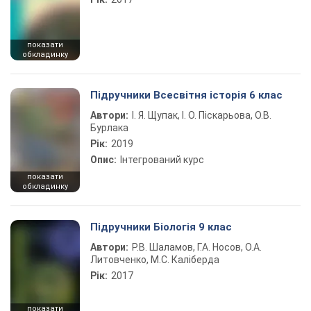
показати
обкладинку
Підручники Всесвітня історія 6 клас
Автори:
І. Я. Щупак, І. О. Піскарьова, О.В.
Бурлака
Рік:
2019
Опис:
Інтегрований курс
показати
обкладинку
Підручники Біологія 9 клас
Автори:
Р.В. Шаламов, Г.А. Носов, О.А.
Литовченко, М.С. Каліберда
Рік:
2017
показати