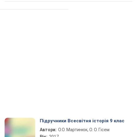
Підручники Всесвітня історія 9 клас
Автори:
О.О. Мартинюк, О. О. Гісем
Рік:
2017