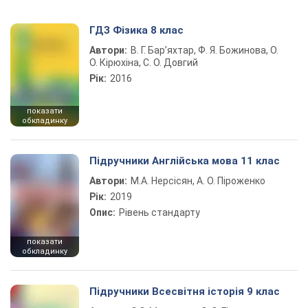
ГДЗ Фізика 8 клас
Автори:
В. Г. Бар’яхтар, Ф. Я. Божинова, О.
О. Кірюхіна, С. О. Довгий
Рік:
2016
показати
обкладинку
Підручники Англійська мова 11 клас
Автори:
М.А. Нерсісян, А. О. Піроженко
Рік:
2019
Опис:
Рівень стандарту
показати
обкладинку
Підручники Всесвітня історія 9 клас