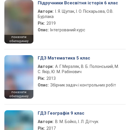
Підручники Всесвітня історія 6 клас
Автори:
І. Я. Щупак, І. О. Піскарьова, О.В.
Бурлака
Рік:
2019
Опис:
Інтегрований курс
показати
обкладинку
ГДЗ Математика 5 клас
Автори:
А. Г. Мерзляк, В. Б. Полонський, М.
С. Якір, Ю. М. Рабінович
Рік:
2013
Опис:
Збірник задач і контрольних робіт
показати
обкладинку
ГДЗ Географія 9 клас
Автори:
В. М. Бойко, І. Л. Дітчук
Рік:
2017