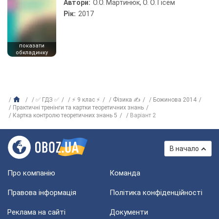
Автори:
О.О. Мартинюк, О. О. Гісем
Рік:
2017
показати
обкладинку
✅ ГДЗ ✅
⚡ 9 клас ⚡
Фізика ✍
Божинова 2014
Практичні тренінги та картки теоретичних знань
Картка контролю теоретичних знань 5
Варіант 2
В начало
Про компанію
Команда
Правова інформація
Політика конфіденційності
Реклама на сайті
Документи