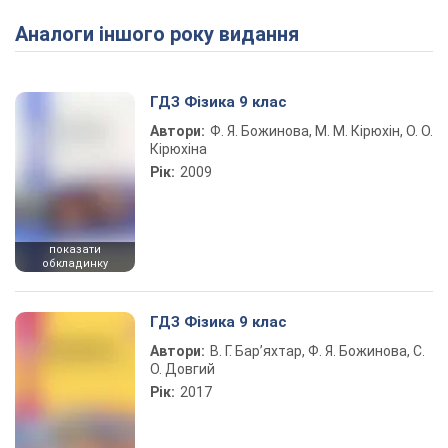
Аналоги іншого року видання
Play Video
ГДЗ Фізика 9 клас
Автори:
Ф. Я. Божинова, М. М. Кірюхін, О. О.
Кірюхіна
Рік:
2009
показати
обкладинку
ГДЗ Фізика 9 клас
Автори:
В. Г. Бар’яхтар, Ф. Я. Божинова, С.
О. Довгий
Рік:
2017