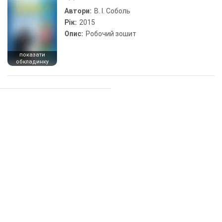
Автори:
В. І. Соболь
Рік:
2015
Опис:
Робочий зошит
показати
обкладинку