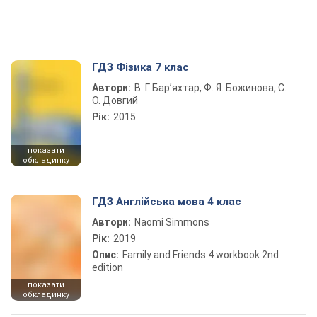
ГДЗ Фізика 7 клас
Автори:
В. Г. Бар’яхтар, Ф. Я. Божинова, С.
О. Довгий
Рік:
2015
показати
обкладинку
ГДЗ Англійська мова 4 клас
Автори:
Naomi Simmons
Рік:
2019
Опис:
Family and Friends 4 workbook 2nd
edition
показати
обкладинку