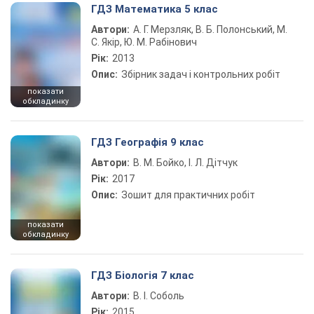
ГДЗ Математика 5 клас
Автори:
А. Г. Мерзляк, В. Б. Полонський, М.
С. Якір, Ю. М. Рабінович
Рік:
2013
Опис:
Збірник задач і контрольних робіт
показати
обкладинку
ГДЗ Географія 9 клас
Автори:
В. М. Бойко, І. Л. Дітчук
Рік:
2017
Опис:
Зошит для практичних робіт
показати
обкладинку
ГДЗ Біологія 7 клас
Автори:
В. І. Соболь
Рік:
2015