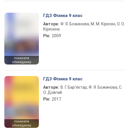
Play Video
ГДЗ Фізика 9 клас
Автори:
Ф. Я. Божинова, М. М. Кірюхін, О. О.
Кірюхіна
Рік:
2009
показати
обкладинку
ГДЗ Фізика 9 клас
Автори:
В. Г. Бар’яхтар, Ф. Я. Божинова, С.
О. Довгий
Рік:
2017
показати
обкладинку