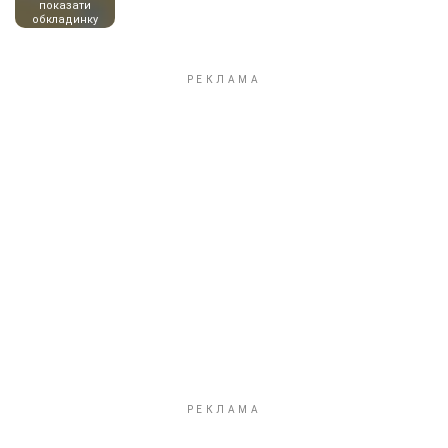
показати
обкладинку