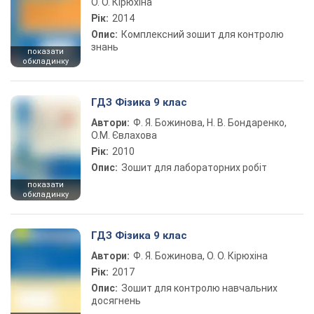
О. О. Кірюхіна
Рік:
2014
Опис:
Комплексний зошит для контролю
знань
показати
обкладинку
ГДЗ Фізика 9 клас
Автори:
Ф. Я. Божинова, Н. В. Бондаренко,
О.М. Євлахова
Рік:
2010
Опис:
Зошит для лабораторних робіт
показати
обкладинку
ГДЗ Фізика 9 клас
Автори:
Ф. Я. Божинова, О. О. Кірюхіна
Рік:
2017
Опис:
Зошит для контролю навчальних
досягнень