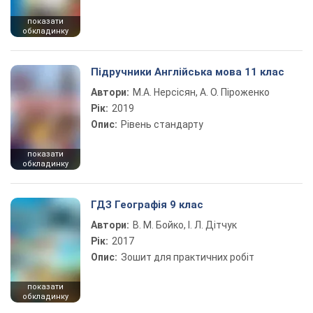
показати
обкладинку
Підручники Англійська мова 11 клас
Автори:
М.А. Нерсісян, А. О. Піроженко
Рік:
2019
Опис:
Рівень стандарту
показати
обкладинку
ГДЗ Географія 9 клас
Автори:
В. М. Бойко, І. Л. Дітчук
Рік:
2017
Опис:
Зошит для практичних робіт
показати
обкладинку