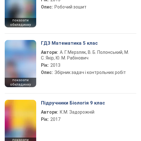
Опис:
Робочий зошит
показати
обкладинку
ГДЗ Математика 5 клас
Автори:
А. Г. Мерзляк, В. Б. Полонський, М.
С. Якір, Ю. М. Рабінович
Рік:
2013
Опис:
Збірник задач і контрольних робіт
показати
обкладинку
Підручники Біологія 9 клас
Автори:
К.М. Задорожній
Рік:
2017
показати