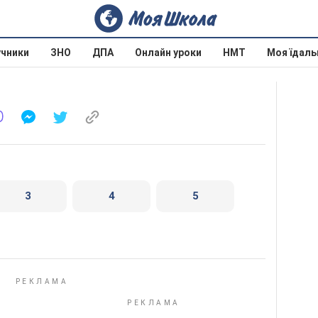
учники
ЗНО
ДПА
Онлайн уроки
НМТ
Моя їдаль
3
4
5