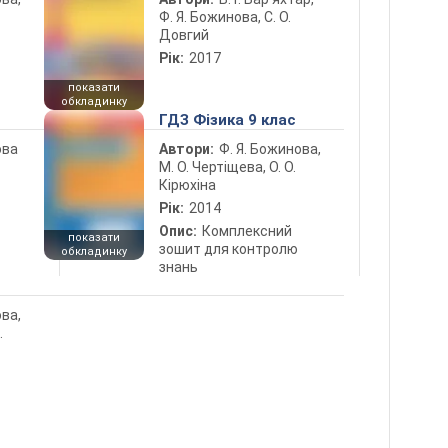
Ф. Я. Божинова, С. О.
Довгий
Рік:
2017
показати
обкладинку
ГДЗ Фізика 9 клас
ова
Автори:
Ф. Я. Божинова,
М. О. Чертіщева, О. О.
Кірюхіна
Рік:
2014
Опис:
Комплексний
показати
зошит для контролю
обкладинку
знань
ова,
.