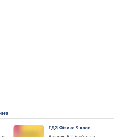
ння
ГДЗ Фізика 9 клас
ова,
Автори:
В. Г. Бар’яхтар,