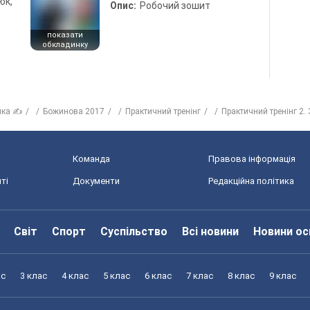
юк,
Опис:
Робочий зошит
показати
обкладинку
ика ✍
Божинова 2017
Практичний тренінг
Практичний тренінг 2.
Команда
Правова інформація
ті
Документи
Редакційна політика
Світ
Спорт
Суспільство
Всі новини
Новини ос
ас
3 клас
4 клас
5 клас
6 клас
7 клас
8 клас
9 клас