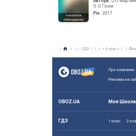
Автори:
О.О. Мартин
О. О. Гісем
Рік:
2017
показати
обкладинку
✅ ГДЗ ✅
⚡ 9 клас ⚡
Фіз
Про компанію
Реклама на сай
OBOZ.UA
Моя Школа
ГДЗ
1 клас
2 кл