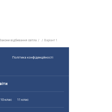
 Закони відбивання світла
Варіант 1
Політика конфіденційності
віти
10 клас
11 клас