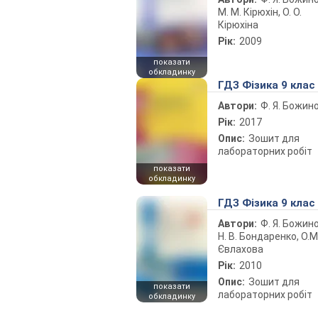
М. М. Кірюхін, О. О.
Кірюхіна
Рік:
2009
показати
обкладинку
ГДЗ Фізика 9 клас
Автори:
Ф. Я. Божин
Рік:
2017
Опис:
Зошит для
лабораторних робіт
показати
обкладинку
ГДЗ Фізика 9 клас
Автори:
Ф. Я. Божин
Н. В. Бондаренко, О.М
Євлахова
Рік:
2010
Опис:
Зошит для
показати
лабораторних робіт
обкладинку