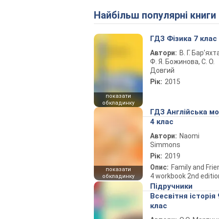
Найбільш популярні книги
ГДЗ Фізика 7 клас
Автори:
В. Г. Бар’яхт
Ф. Я. Божинова, С. О.
Довгий
Рік:
2015
показати
обкладинку
ГДЗ Англійська м
4 клас
Автори:
Naomi
Simmons
Рік:
2019
Опис:
Family and Fri
показати
4 workbook 2nd editio
обкладинку
Підручники
Всесвітня історія 
клас