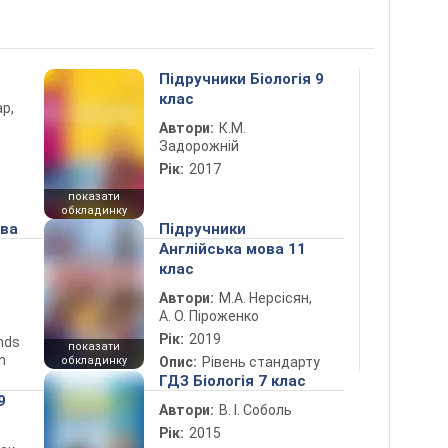
Підручники Біологія 9
клас
ар,
Автори:
К.М.
Задорожній
Рік:
2017
показати
обкладинку
ова
Підручники
Англійська мова 11
клас
Автори:
М.А. Нерсісян,
А. О. Піроженко
Рік:
2019
ends
показати
n
обкладинку
Опис:
Рівень стандарту
ГДЗ Біологія 7 клас
9
Автори:
В. І. Соболь
Рік:
2015