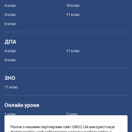
4 клас
10 клас
5 клас
11 клас
6 клас
ДПА
4 клас
11 клас
9 клас
ЗНО
11 клас
Онлайн уроки
1 клас
7 клас
2 клас
8 клас
Разом з нашими партнерами сайт OBOZ.UA використовує
файли cookie, щоб забезпечити належну роботу сайту, а