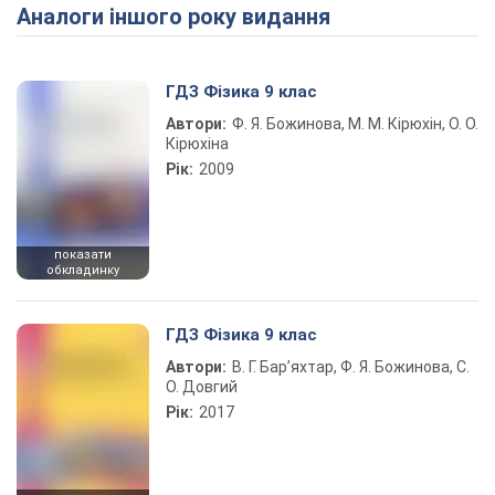
Аналоги іншого року видання
Play Video
ГДЗ Фізика 9 клас
Автори:
Ф. Я. Божинова, М. М. Кірюхін, О. О.
Кірюхіна
Рік:
2009
показати
обкладинку
ГДЗ Фізика 9 клас
Автори:
В. Г. Бар’яхтар, Ф. Я. Божинова, С.
О. Довгий
Рік:
2017