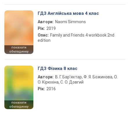
ГДЗ Англійська мова 4 клас
Автори:
Naomi Simmons
Рік:
2019
Опис:
Family and Friends 4 workbook 2nd
edition
показати
обкладинку
ГДЗ Фізика 8 клас
Автори:
В. Г. Бар’яхтар, Ф. Я. Божинова, О.
О. Кірюхіна, С. О. Довгий
Рік:
2016
показати
обкладинку