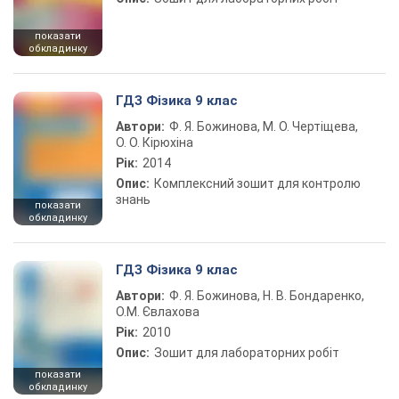
показати
обкладинку
ГДЗ Фізика 9 клас
Автори:
Ф. Я. Божинова, М. О. Чертіщева,
О. О. Кірюхіна
Рік:
2014
Опис:
Комплексний зошит для контролю
знань
показати
обкладинку
ГДЗ Фізика 9 клас
Автори:
Ф. Я. Божинова, Н. В. Бондаренко,
О.М. Євлахова
Рік:
2010
Опис:
Зошит для лабораторних робіт
показати
обкладинку