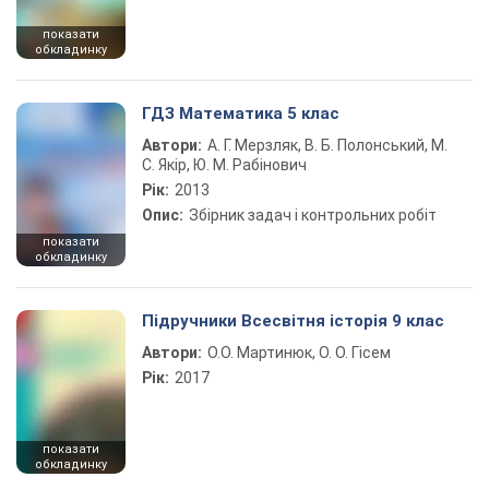
показати
обкладинку
ГДЗ Математика 5 клас
Автори:
А. Г. Мерзляк, В. Б. Полонський, М.
С. Якір, Ю. М. Рабінович
Рік:
2013
Опис:
Збірник задач і контрольних робіт
показати
обкладинку
Підручники Всесвітня історія 9 клас
Автори:
О.О. Мартинюк, О. О. Гісем
Рік:
2017
показати
обкладинку