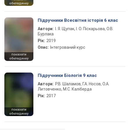
обкладинку
Підручники Всесвітня історія 6 клас
Автори:
І. Я. Щупак, І. О. Піскарьова, О.В.
Бурлака
Рік:
2019
Опис:
Інтегрований курс
показати
обкладинку
Підручники Біологія 9 клас
Автори:
Р.В. Шаламов, Г.А. Носов, О.А.
Литовченко, М.С. Каліберда
Рік:
2017
показати
обкладинку