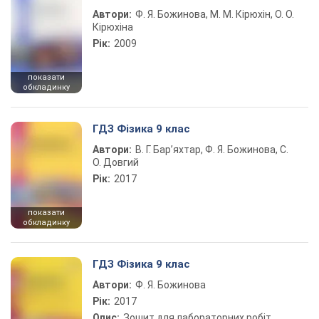
Автори:
Ф. Я. Божинова, М. М. Кірюхін, О. О.
Кірюхіна
Рік:
2009
показати
обкладинку
ГДЗ Фізика 9 клас
Автори:
В. Г. Бар’яхтар, Ф. Я. Божинова, С.
О. Довгий
Рік:
2017
показати
обкладинку
ГДЗ Фізика 9 клас
Автори:
Ф. Я. Божинова
Рік:
2017
Опис:
Зошит для лабораторних робіт