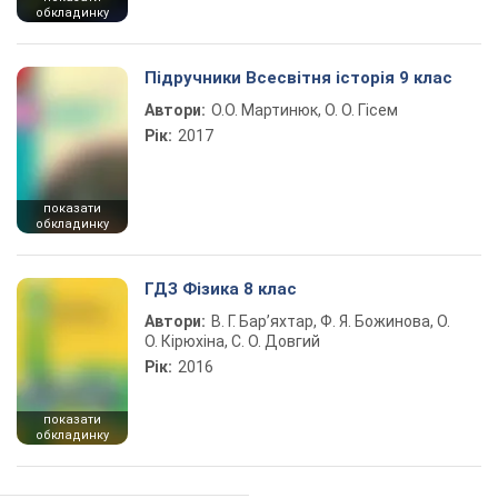
обкладинку
Підручники Всесвітня історія 9 клас
Автори:
О.О. Мартинюк, О. О. Гісем
Рік:
2017
показати
обкладинку
ГДЗ Фізика 8 клас
Автори:
В. Г. Бар’яхтар, Ф. Я. Божинова, О.
О. Кірюхіна, С. О. Довгий
Рік:
2016
показати
обкладинку