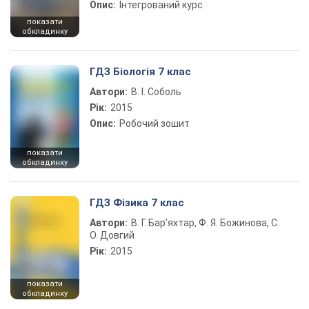
Опис:
Інтегрований курс
показати
обкладинку
ГДЗ Біологія 7 клас
Автори:
В. І. Соболь
Рік:
2015
Опис:
Робочий зошит
показати
обкладинку
ГДЗ Фізика 7 клас
Автори:
В. Г. Бар’яхтар, Ф. Я. Божинова, С.
О. Довгий
Рік:
2015
показати
обкладинку