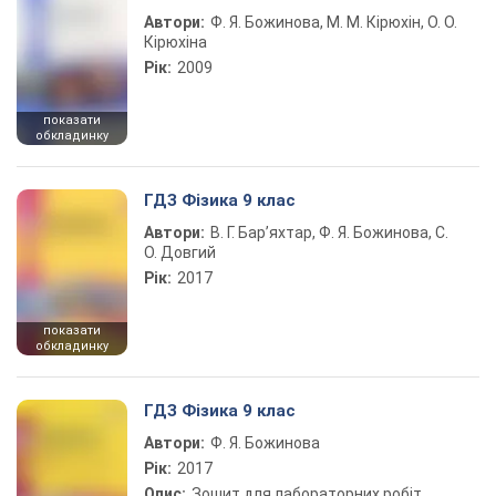
Автори:
Ф. Я. Божинова, М. М. Кірюхін, О. О.
Кірюхіна
Рік:
2009
показати
обкладинку
ГДЗ Фізика 9 клас
Автори:
В. Г. Бар’яхтар, Ф. Я. Божинова, С.
О. Довгий
Рік:
2017
показати
обкладинку
ГДЗ Фізика 9 клас
Автори:
Ф. Я. Божинова
Рік:
2017
Опис:
Зошит для лабораторних робіт