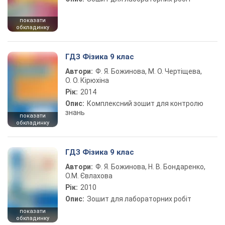
показати
обкладинку
ГДЗ Фізика 9 клас
Автори:
Ф. Я. Божинова, М. О. Чертіщева,
О. О. Кірюхіна
Рік:
2014
Опис:
Комплексний зошит для контролю
знань
показати
обкладинку
ГДЗ Фізика 9 клас
Автори:
Ф. Я. Божинова, Н. В. Бондаренко,
О.М. Євлахова
Рік:
2010
Опис:
Зошит для лабораторних робіт
показати
обкладинку