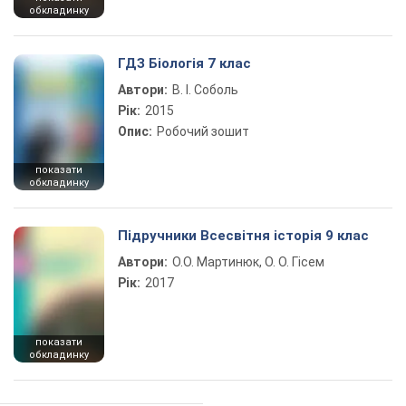
обкладинку
ГДЗ Біологія 7 клас
Автори:
В. І. Соболь
Рік:
2015
Опис:
Робочий зошит
показати
обкладинку
Підручники Всесвітня історія 9 клас
Автори:
О.О. Мартинюк, О. О. Гісем
Рік:
2017
показати
обкладинку