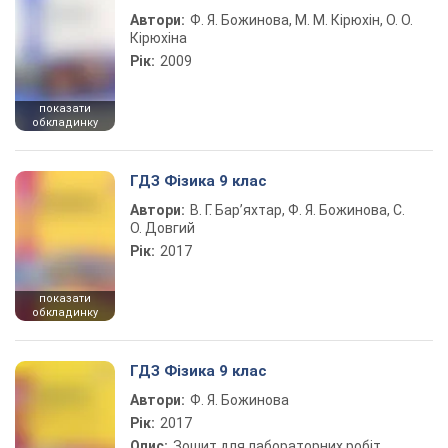
Автори:
Ф. Я. Божинова, М. М. Кірюхін, О. О.
Кірюхіна
Рік:
2009
показати
обкладинку
ГДЗ Фізика 9 клас
Автори:
В. Г. Бар’яхтар, Ф. Я. Божинова, С.
О. Довгий
Рік:
2017
показати
обкладинку
ГДЗ Фізика 9 клас
Автори:
Ф. Я. Божинова
Рік:
2017
Опис:
Зошит для лабораторних робіт