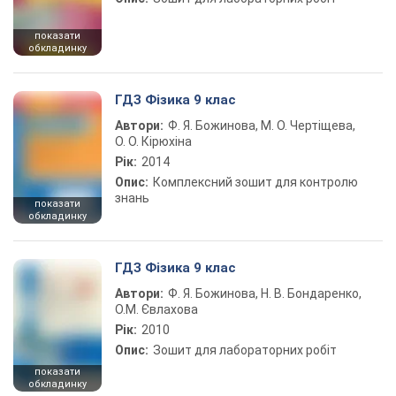
показати
обкладинку
ГДЗ Фізика 9 клас
Автори:
Ф. Я. Божинова, М. О. Чертіщева,
О. О. Кірюхіна
Рік:
2014
Опис:
Комплексний зошит для контролю
знань
показати
обкладинку
ГДЗ Фізика 9 клас
Автори:
Ф. Я. Божинова, Н. В. Бондаренко,
О.М. Євлахова
Рік:
2010
Опис:
Зошит для лабораторних робіт
показати
обкладинку