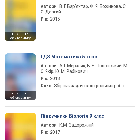
Автори:
В. Г. Бар’яхтар, Ф. Я. Божинова, С.
О. Довгий
Рік:
2015
показати
обкладинку
ГДЗ Математика 5 клас
Автори:
А. Г. Мерзляк, В. Б. Полонський, М.
С. Якір, Ю. М. Рабінович
Рік:
2013
Опис:
Збірник задач і контрольних робіт
показати
обкладинку
Підручники Біологія 9 клас
Автори:
К.М. Задорожній
Рік:
2017