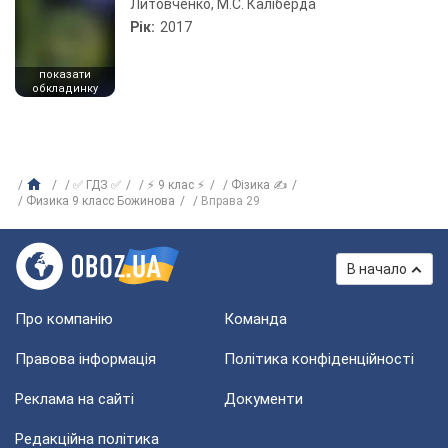
Литовченко, М.С. Каліберда
Рік:
2017
показати
обкладинку
✅ ГДЗ ✅
⚡ 9 клас ⚡
Фізика ✍
Физика 9 класс Божинова
Вправа 29
В начало
Про компанію
Команда
Правова інформація
Політика конфіденційності
Реклама на сайті
Документи
Редакційна політика