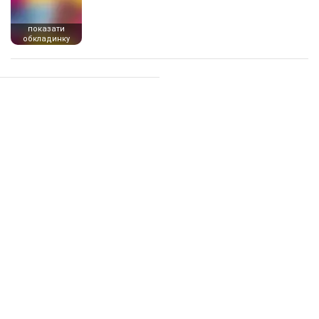
показати
обкладинку