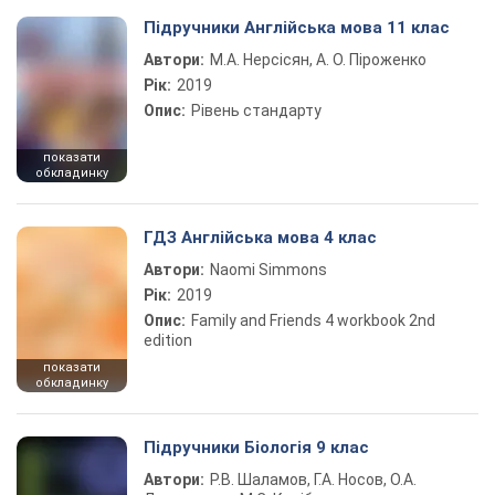
Підручники Англійська мова 11 клас
Автори:
М.А. Нерсісян, А. О. Піроженко
Рік:
2019
Опис:
Рівень стандарту
показати
обкладинку
ГДЗ Англійська мова 4 клас
Автори:
Naomi Simmons
Рік:
2019
Опис:
Family and Friends 4 workbook 2nd
edition
показати
обкладинку
Підручники Біологія 9 клас
Автори:
Р.В. Шаламов, Г.А. Носов, О.А.