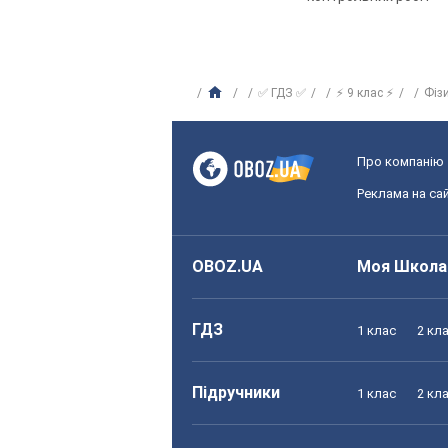
✅ ГДЗ ✅
⚡ 9 клас ⚡
Фіз
Про компанію
Реклама на сай
OBOZ.UA
Моя Школа
ГДЗ
1 клас
2 кл
Підручники
1 клас
2 кл