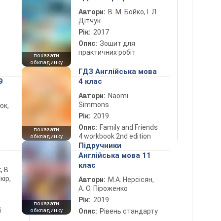
Автори:
В. М. Бойко, І. Л.
Дітчук
Рік:
2017
Опис:
Зошит для
практичних робіт
показати
обкладинку
ГДЗ Англійська мова
9
4 клас
Автори:
Naomi
Simmons
юк,
Рік:
2019
Опис:
Family and Friends
показати
4 workbook 2nd edition
обкладинку
5
Підручники
Англійська мова 11
клас
, В.
кір,
Автори:
М.А. Нерсісян,
А. О. Піроженко
Рік:
2019
показати
і
обкладинку
Опис:
Рівень стандарту