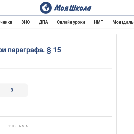
учники
ЗНО
ДПА
Онлайн уроки
НМТ
Моя їдаль
ри параграфа. § 15
3