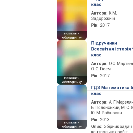
клас
Автори:
К.М.
Задорожній
Рік:
2017
показати
обкладинку
Підручники
Всесвітня історія 
клас
Автори:
О.О. Мартин
О. О. Гісем
Рік:
2017
показати
обкладинку
ГДЗ Математика 
клас
Автори:
А. Г. Мерзляк
Б. Полонський, М. С. Я
Ю. М. Рабінович
Рік:
2013
показати
Опис:
Збірник задач 
обкладинку
контрольних робіт