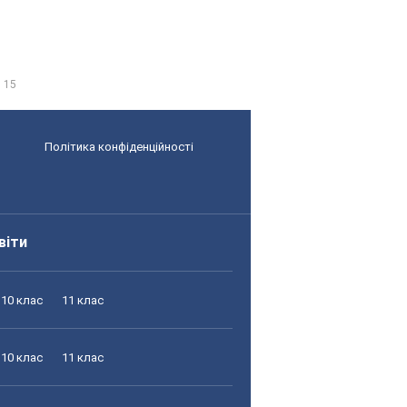
 15
Політика конфіденційності
віти
10 клас
11 клас
10 клас
11 клас