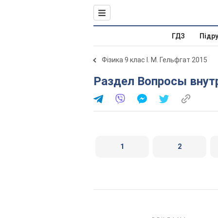
ГДЗ
Підр
Фізика 9 клас І. М. Гельфгат 2015
Раздел Вопросы внут
1
2