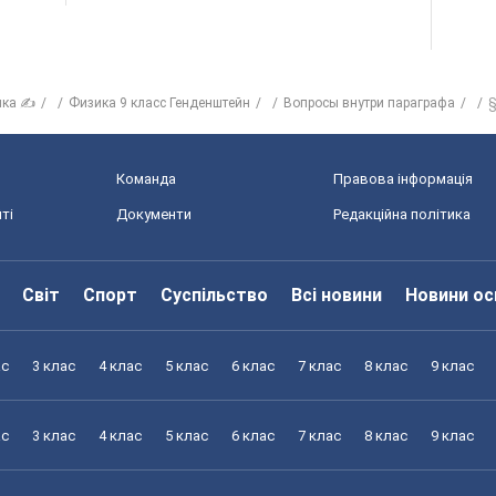
ика ✍
Физика 9 класс Генденштейн
Вопросы внутри параграфа
§
Команда
Правова інформація
ті
Документи
Редакційна політика
Світ
Спорт
Суспільство
Всі новини
Новини ос
ас
3 клас
4 клас
5 клас
6 клас
7 клас
8 клас
9 клас
ас
3 клас
4 клас
5 клас
6 клас
7 клас
8 клас
9 клас