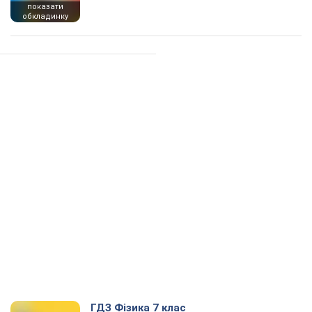
показати
обкладинку
ГДЗ Фізика 7 клас