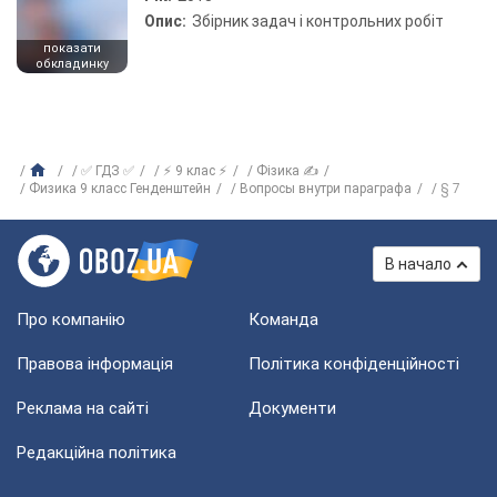
Опис:
Збірник задач і контрольних робіт
показати
обкладинку
✅ ГДЗ ✅
⚡ 9 клас ⚡
Фізика ✍
Физика 9 класс Генденштейн
Вопросы внутри параграфа
§ 7
В начало
Про компанію
Команда
Правова інформація
Політика конфіденційності
Реклама на сайті
Документи
Редакційна політика