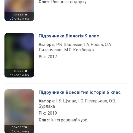
Опис:
Рівень стандарту
показати
обкладинку
Підручники Біологія 9 клас
Автори:
Р.В. Шаламов, Г.А. Носов, О.А.
Литовченко, М.С. Каліберда
Рік:
2017
показати
обкладинку
Підручники Всесвітня історія 6 клас
Автори:
І. Я. Щупак, І. О. Піскарьова, О.В.
Бурлака
Рік:
2019
Опис:
Інтегрований курс
показати
обкладинку