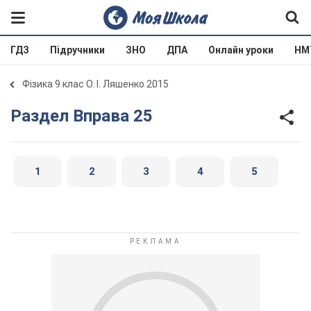
ГДЗ
Підручники
ЗНО
ДПА
Онлайн уроки
НМ
Фізика 9 клас О. І. Ляшенко 2015
Раздел Вправа 25
1
2
3
4
5