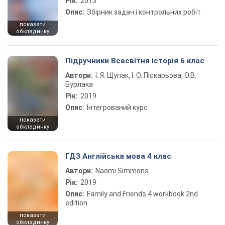
Рік:
2013
Опис:
Збірник задач і контрольних робіт
показати
обкладинку
Підручники Всесвітня історія 6 клас
Автори:
І. Я. Щупак, І. О. Піскарьова, О.В.
Бурлака
Рік:
2019
Опис:
Інтегрований курс
показати
обкладинку
ГДЗ Англійська мова 4 клас
Автори:
Naomi Simmons
Рік:
2019
Опис:
Family and Friends 4 workbook 2nd
edition
показати
обкладинку