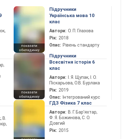
Підручники
9
Українська мова 10
клас
юк,
Автори:
О. П. Глазова
Рік:
2018
Опис:
Рівень стандарту
показати
обкладинку
Підручники
Всесвітня історія 6
ар,
клас
й
Автори:
І. Я. Щупак, І. О.
Піскарьова, О.В. Бурлака
Рік:
2019
показати
обкладинку
Опис:
Інтегрований курс
5
ГДЗ Фізика 7 клас
Автори:
В. Г. Бар’яхтар,
Ф. Я. Божинова, С. О.
, В.
Довгий
кір,
Рік:
2015