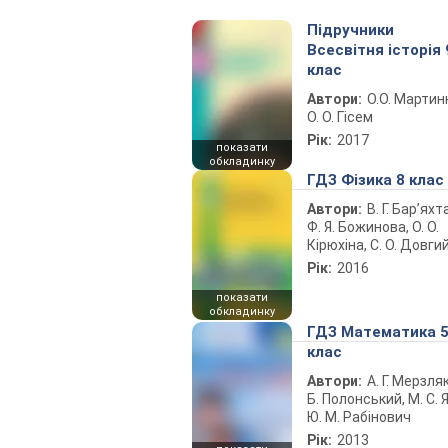
Підручники
Всесвітня історія 
клас
Автори:
О.О. Мартин
О. О. Гісем
Рік:
2017
показати
обкладинку
ГДЗ Фізика 8 клас
Автори:
В. Г. Бар’яхт
Ф. Я. Божинова, О. О.
Кірюхіна, С. О. Довги
Рік:
2016
показати
обкладинку
ГДЗ Математика 
клас
Автори:
А. Г. Мерзляк
Б. Полонський, М. С. Я
Ю. М. Рабінович
Рік:
2013