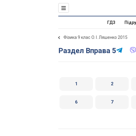
ГДЗ
Підр
Фізика 9 клас О. І. Ляшенко 2015
Раздел Вправа 5
1
2
6
7