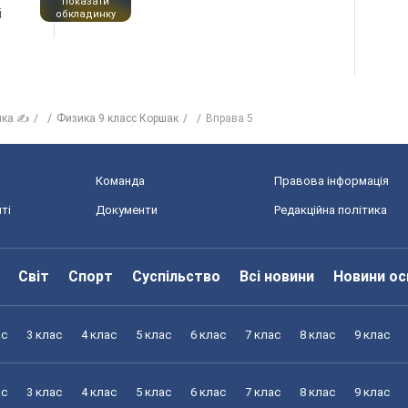
показати
і
обкладинку
ика ✍
Физика 9 класс Коршак
Вправа 5
Команда
Правова інформація
ті
Документи
Редакційна політика
Світ
Спорт
Суспільство
Всі новини
Новини ос
ас
3 клас
4 клас
5 клас
6 клас
7 клас
8 клас
9 клас
ас
3 клас
4 клас
5 клас
6 клас
7 клас
8 клас
9 клас