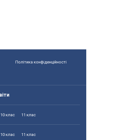
Політика конфіденційності
віти
10 клас
11 клас
10 клас
11 клас