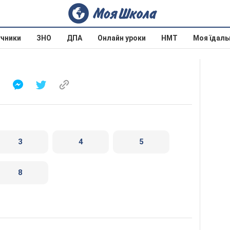
учники
ЗНО
ДПА
Онлайн уроки
НМТ
Моя їдаль
3
4
5
8