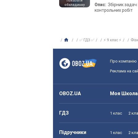
показати
Опис:
Збірник задач 
обкладинку
контрольних робіт
✅ ГДЗ ✅
⚡ 9 клас ⚡
Фіз
Про компанію
Реклама на сай
OBOZ.UA
Моя Школа
ГДЗ
1 клас
2 кл
Підручники
1 клас
2 кл