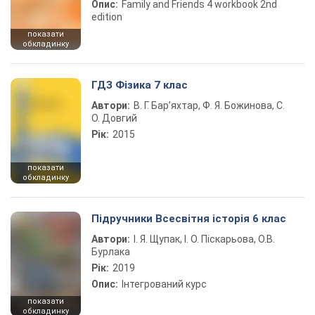
Опис:
Family and Friends 4 workbook 2nd
edition
показати
обкладинку
ГДЗ Фізика 7 клас
Автори:
В. Г. Бар’яхтар, Ф. Я. Божинова, С.
О. Довгий
Рік:
2015
показати
обкладинку
Підручники Всесвітня історія 6 клас
Автори:
І. Я. Щупак, І. О. Піскарьова, О.В.
Бурлака
Рік:
2019
Опис:
Інтегрований курс
показати
обкладинку