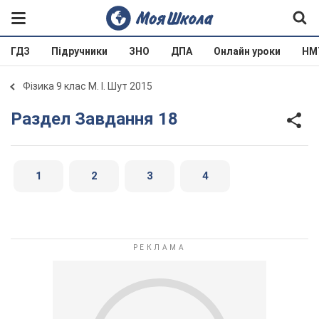
ГДЗ
Підручники
ЗНО
ДПА
Онлайн уроки
НМ
Фізика 9 клас М. І. Шут 2015
Раздел Завдання 18
1
2
3
4