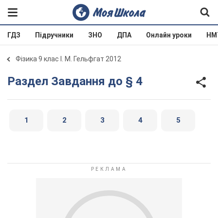
ГДЗ
Підручники
ЗНО
ДПА
Онлайн уроки
НМ
Фізика 9 клас І. М. Гельфгат 2012
Раздел Завдання до § 4
1
2
3
4
5