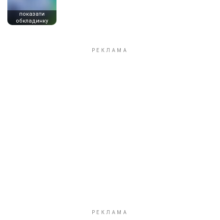
показати
обкладинку